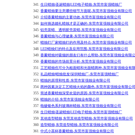
341.
生日蜡烛|圣诞蜡烛|LED电子蜡烛-东莞市富强蜡烛厂
342.
香薰蜡烛要注意哪些细节方面呢-东莞市富强烛业有限公司
343.
介绍香薰蜡烛的主要功效-东莞市富强烛业有限公司
344.
如何挑选婚礼蜡烛才是正确的-东莞市富强烛业有限公司
345.
铝壳茶蜡、透明胶壳茶蜡-东莞市富强烛业有限公司
346.
香薰蜡烛与心理健康-东莞市富强烛业有限公司
347.
蜡烛灯厂家蜡烛灯的作用及特点-东莞市富强烛业有限公司
348.
LED蜡烛灯的特点及应用范围-东莞市富强烛业有限公司
349.
香薰蜡烛对吸烟的朋友们有什么帮助-东莞市富强烛业有限
350.
香薰蜡烛的市场前景分析-东莞市富强烛业有限公司
351.
工艺蜡烛也可分为粗面蜡和光面蜡两种-东莞市富强烛业有
352.
礼品蜡烛|蜡烛批发|深圳蜡烛厂-东莞市富强蜡烛厂
353.
蜡烛的原理和性质-东莞市富强烛业有限公司
354.
两种因素决定工艺蜡烛火焰的颜色-东莞市富强烛业有限公
355.
简述香薰蜡烛深受欢迎的原因-东莞市富强烛业有限公司
356.
蜡烛的介绍-东莞市富强烛业有限公司
357.
电镀银色系列玻璃杯蜡烛-东莞市富强烛业有限公司
358.
生日蜡烛|圣诞蜡烛|LED电子蜡烛-东莞市富强蜡烛厂
359.
其他造型蜡烛,东莞其他造型蜡烛-东莞市富强烛业有限公司
360.
造型蜡烛,东莞造型蜡烛-东莞市富强烛业有限公司
361.
中式小茶杯香薰蜡烛-东莞市富强烛业有限公司