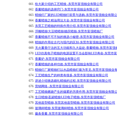
661.
给大家介绍的工艺蜡烛 -东莞市富强烛业有限公司
662.
香薰蜡烛的选择窍门-东莞市富强烛业有限公司
663.
蜡烛灯厂家的LED蜡烛灯前景与选购-东莞市富强烛业有限
664.
香薰蜡烛之精油用法大全-东莞市富强烛业有限公司
665.
东莞工艺蜡烛的特殊作用介绍-东莞市富强烛业有限公司
666.
浮雕蜡烛|大豆蜡蜡烛|婚庆蜡烛-东莞市富强蜡烛厂
667.
香薰蜡烛不可不知的挑选小秘密-东莞市富强烛业有限公司
668.
蜡烛的作用在古代与现代的区别-东莞市富强烛业有限公司
669.
无火薰香疗法的五大功能和九大益处-香薰蜡烛-东莞市富强
670.
LED仿真电子蜡烛的电源设置不当会影响LED寿命-东莞市
671.
香薰炉-东莞市富强烛业有限公司
672.
香薰蜡烛的各种功效-东莞市富强烛业有限公司
673.
蜡烛灯厂家蜡烛灯以水晶蜡烛灯最为常见-东莞市富强烛业
674.
工艺蜡烛生产的种类有很多-东莞市富强烛业有限公司
675.
讲述介绍挑选婚礼蜡烛的过程-东莞市富强烛业有限公司
676.
营销网络 -东莞市富强烛业有限公司
677.
工艺蜡烛燃烧产生的烟雾的另类作用-东莞市富强烛业有限
678.
生日蜡烛|圣诞蜡烛|LED电子蜡烛-东莞市富强蜡烛厂
679.
其他造型蜡烛,东莞其他造型蜡烛-东莞市富强烛业有限公司
680.
玻璃杯蜡烛,东莞玻璃杯蜡烛-东莞市富强烛业有限公司
681.
藤条香薰-东莞市富强烛业有限公司