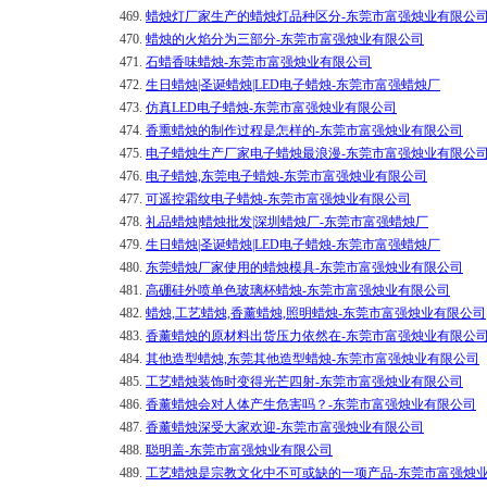
469.
蜡烛灯厂家生产的蜡烛灯品种区分-东莞市富强烛业有限公
470.
蜡烛的火焰分为三部分-东莞市富强烛业有限公司
471.
石蜡香味蜡烛-东莞市富强烛业有限公司
472.
生日蜡烛|圣诞蜡烛|LED电子蜡烛-东莞市富强蜡烛厂
473.
仿真LED电子蜡烛-东莞市富强烛业有限公司
474.
香熏蜡烛的制作过程是怎样的-东莞市富强烛业有限公司
475.
电子蜡烛生产厂家电子蜡烛最浪漫-东莞市富强烛业有限公
476.
电子蜡烛,东莞电子蜡烛-东莞市富强烛业有限公司
477.
可遥控霜纹电子蜡烛-东莞市富强烛业有限公司
478.
礼品蜡烛|蜡烛批发|深圳蜡烛厂-东莞市富强蜡烛厂
479.
生日蜡烛|圣诞蜡烛|LED电子蜡烛-东莞市富强蜡烛厂
480.
东莞蜡烛厂家使用的蜡烛模具-东莞市富强烛业有限公司
481.
高硼硅外喷单色玻璃杯蜡烛-东莞市富强烛业有限公司
482.
蜡烛,工艺蜡烛,香薰蜡烛,照明蜡烛-东莞市富强烛业有限公司
483.
香薰蜡烛的原材料出货压力依然在-东莞市富强烛业有限公
484.
其他造型蜡烛,东莞其他造型蜡烛-东莞市富强烛业有限公司
485.
工艺蜡烛装饰时变得光芒四射-东莞市富强烛业有限公司
486.
香薰蜡烛会对人体产生危害吗？-东莞市富强烛业有限公司
487.
香薰蜡烛深受大家欢迎-东莞市富强烛业有限公司
488.
聪明盖-东莞市富强烛业有限公司
489.
工艺蜡烛是宗教文化中不可或缺的一项产品-东莞市富强烛