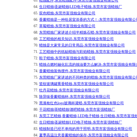
63.
蜡烛配件,东莞蜡烛配件-东莞市富强烛业有限公司
64.
生日蜡烛|圣诞蜡烛|LED电子蜡烛-东莞市富强蜡烛厂
65.
双色蜡烛-东莞市富强烛业有限公司
66.
香薰蜡烛是一种给居室添香的方式！-东莞市富强烛业有限公
67.
草莓蜡烛-东莞市富强烛业有限公司
68.
东莞蜡烛厂家讲述介绍半精炼石蜡-东莞市富强烛业有限公司
69.
工艺蜡烛的相关知识-东莞市富强烛业有限公司
70.
蜡烛是大家常见的日常用品-东莞市富强烛业有限公司
71.
工艺蜡烛中的纸贴蜡烛与彩焰蜡烛-东莞市富强烛业有限公司
72.
鞋子蜡烛-东莞市富强烛业有限公司
73.
蜡烛点燃时融化乱流的烛油要怎么解决-东莞市富强烛业有限
74.
香薰蜡烛装饰摆件-东莞市富强烛业有限公司
75.
东莞蜡烛厂家讲述的不同种类的蜡烛-东莞市富强烛业有限公
76.
竖纹玻璃罐熏香蜡烛-东莞市富强烛业有限公司
77.
牡丹花蜡烛-东莞市富强烛业有限公司
78.
除异味香薰蜡烛杯-东莞市富强烛业有限公司
79.
黑漆枚红色logo玻璃杯灌蜡-东莞市富强烛业有限公司
80.
干花蜡烛|茶蜡蜡烛|酒吧蜡烛-东莞市富强蜡烛厂
81.
东莞工艺蜡烛,香薰蜡烛,LED电子蜡烛,生日蜡烛-东莞市富强
82.
生日蜡烛|圣诞蜡烛|LED电子蜡烛-东莞市富强蜡烛厂
83.
蜡烛制造已经不单纯的用于照明-东莞市富强烛业有限公司
84.
夏季高温注意香薰蜡烛的保存-东莞市富强烛业有限公司