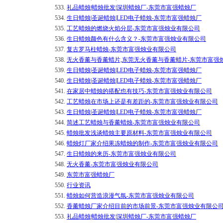
533.
礼品蜡烛|蜡烛批发|深圳蜡烛厂-东莞市富强蜡烛厂
534.
生日蜡烛|圣诞蜡烛|LED电子蜡烛-东莞市富强蜡烛厂
535.
工艺蜡烛的燃烧火焰分层-东莞市富强烛业有限公司
536.
生日蜡烛颜色有什么含义？-东莞市富强烛业有限公司
537.
复古罗马柱蜡烛-东莞市富强烛业有限公司
538.
无火香薰与香薰蜡片,东莞无火香薰与香薰蜡片-东莞市富强
539.
生日蜡烛|圣诞蜡烛|LED电子蜡烛-东莞市富强蜡烛厂
540.
生日蜡烛|圣诞蜡烛|LED电子蜡烛-东莞市富强蜡烛厂
541.
在家居中蜡烛的搭配也有技巧-东莞市富强烛业有限公司
542.
工艺蜡烛在市场上还是有差距的-东莞市富强烛业有限公司
543.
生日蜡烛|圣诞蜡烛|LED电子蜡烛-东莞市富强蜡烛厂
544.
简述工艺蜡烛与香薰蜡烛-东莞市富强烛业有限公司
545.
蜡烛批发浅谈蜡烛主要原材料-东莞市富强烛业有限公司
546.
蜡烛灯厂家介绍果冻蜡烛的制作-东莞市富强烛业有限公司
547.
生日蜡烛的来历-东莞市富强烛业有限公司
548.
无火香薰-东莞市富强烛业有限公司
549.
东莞市富强蜡烛厂
550.
行业资讯
551.
蜡烛如何营造浪漫气氛-东莞市富强烛业有限公司
552.
香薰蜡烛厂家介绍目前的市场前景-东莞市富强烛业有限公
553.
礼品蜡烛|蜡烛批发|深圳蜡烛厂-东莞市富强蜡烛厂