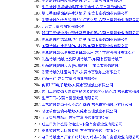
191.
半透磨砂效果玻璃杯蜡烛-东莞市富强烛业有限公司
192.
生日蜡烛|圣诞蜡烛|LED电子蜡烛-东莞市富强蜡烛厂
193.
燃点香薰蜡烛制造生活情调-东莞市富强烛业有限公司
194.
香薰蜡烛的特点和清洁的细节介绍-东莞市富强烛业有限公
195.
3-东莞市富强烛业有限公司
196.
我国工艺蜡烛行业现状及行业前景-东莞市富强烛业有限公
197.
香薰蜡烛的燃烧原理不简单-东莞市富强烛业有限公司
198.
东莞蜡烛在使用时的小技巧-东莞市富强烛业有限公司
199.
香薰蜡烛怎么使用或者说怎么用-东莞市富强烛业有限公司
200.
礼品蜡烛|蜡烛批发|深圳蜡烛厂-东莞市富强蜡烛厂
201.
礼品蜡烛|蜡烛批发|深圳蜡烛厂-东莞市富强蜡烛厂
202.
香薰蜡烛的味道与作用-东莞市富强烛业有限公司
203.
产品生产-东莞市富强烛业有限公司
204.
仿真LED电子蜡烛-东莞市富强烛业有限公司
205.
常用工艺蜡烛大降成本秘方及蜡烛的火焰介绍-东莞市富强
206.
生产车间-东莞市富强烛业有限公司
207.
工艺蜡烛是由什么提炼而成的-东莞市富强烛业有限公司
208.
渐变喷色玻璃杯蜡烛-东莞市富强烛业有限公司
209.
无火香氛与精油-东莞市富强烛业有限公司
210.
过生日为什么要吹蜡烛?-东莞市富强烛业有限公司
211.
香薰蜡烛常见问题答疑-东莞市富强烛业有限公司
212.
电子蜡烛生产厂家介绍蜡烛灯特点-东莞市富强烛业有限公