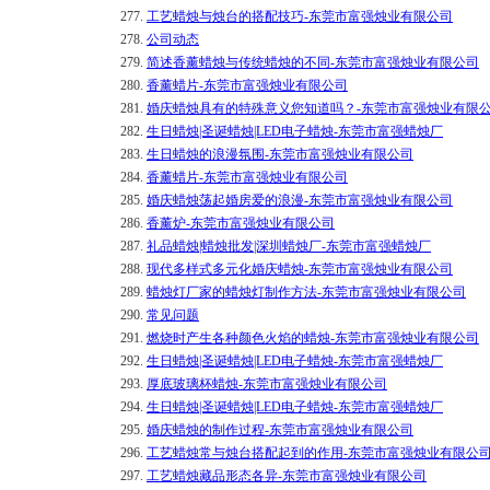
277.
工艺蜡烛与烛台的搭配技巧-东莞市富强烛业有限公司
278.
公司动态
279.
简述香薰蜡烛与传统蜡烛的不同-东莞市富强烛业有限公司
280.
香薰蜡片-东莞市富强烛业有限公司
281.
婚庆蜡烛具有的特殊意义您知道吗？-东莞市富强烛业有限
282.
生日蜡烛|圣诞蜡烛|LED电子蜡烛-东莞市富强蜡烛厂
283.
生日蜡烛的浪漫氛围-东莞市富强烛业有限公司
284.
香薰蜡片-东莞市富强烛业有限公司
285.
婚庆蜡烛荡起婚房爱的浪漫-东莞市富强烛业有限公司
286.
香薰炉-东莞市富强烛业有限公司
287.
礼品蜡烛|蜡烛批发|深圳蜡烛厂-东莞市富强蜡烛厂
288.
现代多样式多元化婚庆蜡烛-东莞市富强烛业有限公司
289.
蜡烛灯厂家的蜡烛灯制作方法-东莞市富强烛业有限公司
290.
常见问题
291.
燃烧时产生各种颜色火焰的蜡烛-东莞市富强烛业有限公司
292.
生日蜡烛|圣诞蜡烛|LED电子蜡烛-东莞市富强蜡烛厂
293.
厚底玻璃杯蜡烛-东莞市富强烛业有限公司
294.
生日蜡烛|圣诞蜡烛|LED电子蜡烛-东莞市富强蜡烛厂
295.
婚庆蜡烛的制作过程-东莞市富强烛业有限公司
296.
工艺蜡烛常与烛台搭配起到的作用-东莞市富强烛业有限公
297.
工艺蜡烛藏品形态各异-东莞市富强烛业有限公司