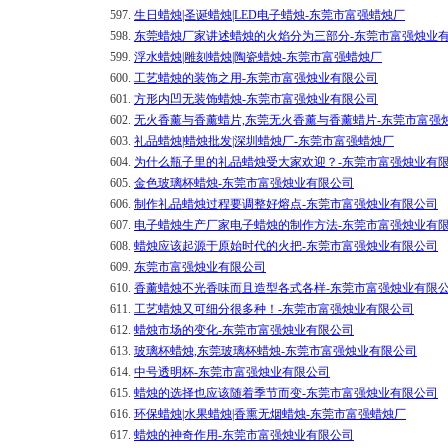
597.
生日蜡烛|圣诞蜡烛|LED电子蜡烛-东莞市富强蜡烛厂
598.
东莞蜡烛厂家讲述蜡烛的火焰分为三部分-东莞市富强烛业
599.
浮水蜡烛|雕刻蜡烛|陶瓷蜡烛-东莞市富强蜡烛厂
600.
工艺蜡烛的装饰之用-东莞市富强烛业有限公司
601.
方形内凹无装饰蜡烛-东莞市富强烛业有限公司
602.
无火香薰与香薰蜡片,东莞无火香薰与香薰蜡片-东莞市富强
603.
礼品蜡烛|蜡烛批发|深圳蜡烛厂-东莞市富强蜡烛厂
604.
为什么瓶子里的礼品蜡烛受大家欢迎？-东莞市富强烛业有
605.
金色玻璃杯蜡烛-东莞市富强烛业有限公司
606.
制作礼品蜡烛过程要调整好熔点-东莞市富强烛业有限公司
607.
电子蜡烛生产厂家电子蜡烛的制作方法-东莞市富强烛业有
608.
蜡烛应该起源于原始时代的火把-东莞市富强烛业有限公司
609.
东莞市富强烛业有限公司
610.
香薰蜡烛不光香味而且造型各式各样-东莞市富强烛业有限
611.
工艺蜡烛又可细分很多种！-东莞市富强烛业有限公司
612.
蜡烛市场的变化-东莞市富强烛业有限公司
613.
玻璃杯蜡烛,东莞玻璃杯蜡烛-东莞市富强烛业有限公司
614.
中号透明杯-东莞市富强烛业有限公司
615.
蜡烛的选择也应该随着季节而变-东莞市富强烛业有限公司
616.
环保蜡烛|水果蜡烛|香熏无烟蜡烛-东莞市富强蜡烛厂
617.
蜡烛的神奇作用-东莞市富强烛业有限公司