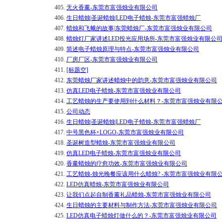
405.
无火香薰-东莞市富强烛业有限公司
406.
生日蜡烛|圣诞蜡烛|LED电子蜡烛-东莞市富强蜡烛厂
407.
蜡烛和飞蛾的故事|东莞蜡烛厂-东莞市富强烛业有限公司
408.
蜡烛灯厂家讲述LED投光应用场所-东莞市富强烛业有限公
409.
简述电子蜡烛原理与特点-东莞市富强烛业有限公司
410.
厂房厂区-东莞市富强烛业有限公司
411.
[标题空]
412.
东莞蜡烛厂家讲述蜡烛中的韵意-东莞市富强烛业有限公司
413.
仿真LED电子蜡烛-东莞市富强烛业有限公司
414.
工艺蜡烛的生产要使用到什么材料？-东莞市富强烛业有限
415.
公司动态
416.
生日蜡烛|圣诞蜡烛|LED电子蜡烛-东莞市富强蜡烛厂
417.
中号黑色杯+LOGO-东莞市富强烛业有限公司
418.
圣诞树造型蜡烛-东莞市富强烛业有限公司
419.
仿真LED电子蜡烛-东莞市富强烛业有限公司
420.
香薰蜡烛的疗愈功效-东莞市富强烛业有限公司
421.
工艺蜡烛-烛光晚餐应该用什么蜡烛? -东莞市富强烛业有限
422.
LED仿真蜡烛-东莞市富强烛业有限公司
423.
让我们点起自制香薰礼品蜡烛-东莞市富强烛业有限公司
424.
生日蜡烛的主要材料与制作方法-东莞市富强烛业有限公司
425.
LED仿真电子蜡烛灯做什么的？-东莞市富强烛业有限公司