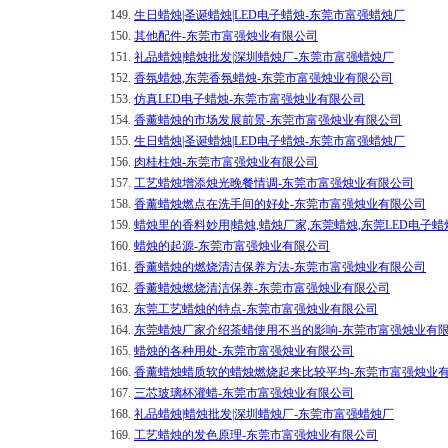
149.
生日蜡烛|圣诞蜡烛|LED电子蜡烛-东莞市富强蜡烛厂
150.
其他配件-东莞市富强烛业有限公司
151.
礼品蜡烛|蜡烛批发|深圳蜡烛厂-东莞市富强蜡烛厂
152.
香氛蜡烛,东莞香氛蜡烛-东莞市富强烛业有限公司
153.
仿真LED电子蜡烛-东莞市富强烛业有限公司
154.
香薰蜡烛的市场发展前景-东莞市富强烛业有限公司
155.
生日蜡烛|圣诞蜡烛|LED电子蜡烛-东莞市富强蜡烛厂
156.
肉桂柱烛-东莞市富强烛业有限公司
157.
工艺蜡烛增添烛光晚餐情调-东莞市富强烛业有限公司
158.
香薰蜡烛燃点在洗手间的好处-东莞市富强烛业有限公司
159.
蜡烛里的香料妙用|蜡烛,蜡烛厂家,东莞蜡烛,东莞LED电子
160.
蜡烛的起源-东莞市富强烛业有限公司
161.
香薰蜡烛的燃烧清洁保养方法-东莞市富强烛业有限公司
162.
香薰蜡烛燃烧清洁保养-东莞市富强烛业有限公司
163.
东莞工艺蜡烛的特点-东莞市富强烛业有限公司
164.
东莞蜡烛厂家介绍茶蜡使用不当的影响-东莞市富强烛业有
165.
蜡烛的各种用处-东莞市富强烛业有限公司
166.
香薰蜡烛蜡质软的蜡烛燃烧起来比较平均-东莞市富强烛业
167.
三芯玻璃杯灌蜡-东莞市富强烛业有限公司
168.
礼品蜡烛|蜡烛批发|深圳蜡烛厂-东莞市富强蜡烛厂
169.
工艺蜡烛的发色原理-东莞市富强烛业有限公司