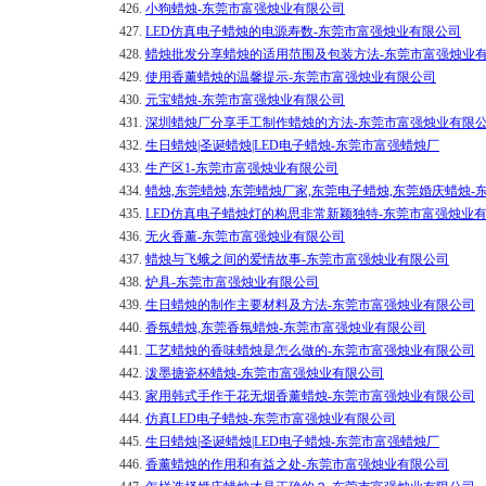
426.
小狗蜡烛-东莞市富强烛业有限公司
427.
LED仿真电子蜡烛的电源寿数-东莞市富强烛业有限公司
428.
蜡烛批发分享蜡烛的适用范围及包装方法-东莞市富强烛业
429.
使用香薰蜡烛的温馨提示-东莞市富强烛业有限公司
430.
元宝蜡烛-东莞市富强烛业有限公司
431.
深圳蜡烛厂分享手工制作蜡烛的方法-东莞市富强烛业有限
432.
生日蜡烛|圣诞蜡烛|LED电子蜡烛-东莞市富强蜡烛厂
433.
生产区1-东莞市富强烛业有限公司
434.
蜡烛,东莞蜡烛,东莞蜡烛厂家,东莞电子蜡烛,东莞婚庆蜡烛
435.
LED仿真电子蜡烛灯的构思非常新颖独特-东莞市富强烛业
436.
无火香薰-东莞市富强烛业有限公司
437.
蜡烛与飞蛾之间的爱情故事-东莞市富强烛业有限公司
438.
炉具-东莞市富强烛业有限公司
439.
生日蜡烛的制作主要材料及方法-东莞市富强烛业有限公司
440.
香氛蜡烛,东莞香氛蜡烛-东莞市富强烛业有限公司
441.
工艺蜡烛的香味蜡烛是怎么做的-东莞市富强烛业有限公司
442.
泼墨搪瓷杯蜡烛-东莞市富强烛业有限公司
443.
家用韩式手作干花无烟香薰蜡烛-东莞市富强烛业有限公司
444.
仿真LED电子蜡烛-东莞市富强烛业有限公司
445.
生日蜡烛|圣诞蜡烛|LED电子蜡烛-东莞市富强蜡烛厂
446.
香薰蜡烛的作用和有益之处-东莞市富强烛业有限公司