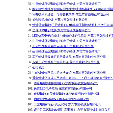
85.
生日蜡烛|圣诞蜡烛|LED电子蜡烛-东莞市富强蜡烛厂
86.
陶瓷杯蜡烛批发|玻璃杯蜡烛批发|玻璃杯蜡烛厂-东莞市富强
87.
我有技术和经验，你需要我来帮-东莞市富强烛业有限公司
88.
烫金陶瓷杯蜡烛-东莞市富强烛业有限公司
89.
蜡烛|香薰蜡烛|工艺蜡烛|LED仿真电子蜡烛|蜡烛灯生产厂家
90.
仿真LED电子蜡烛-东莞市富强烛业有限公司
91.
LED仿真电子蜡烛灯为燃烧蜡烛的代替品-东莞市富强烛业有
92.
生日蜡烛|圣诞蜡烛|LED电子蜡烛-东莞市富强蜡烛厂
93.
工艺蜡烛的显著特点-东莞市富强烛业有限公司
94.
生日蜡烛|圣诞蜡烛|LED电子蜡烛-东莞市富强蜡烛厂
95.
工艺蜡烛是最好的家居装饰品-东莞市富强烛业有限公司
96.
东莞工艺蜡烛的市场分析-东莞市富强烛业有限公司
97.
公司动态
98.
让蜡烛燃烧不流泪的方法介绍-东莞市富强烛业有限公司
99.
香薰蜡烛还可以自己做哦！来学习一下吧！-东莞市富强烛业
100.
香薰蜡烛要如何使用？-东莞市富强烛业有限公司
101.
仿真LED电子蜡烛-东莞市富强烛业有限公司
102.
造型蜡烛,东莞造型蜡烛-东莞市富强烛业有限公司
103.
创意磨砂杯蜡烛-东莞市富强烛业有限公司
104.
工艺蜡烛产品分类及优势-东莞市富强烛业有限公司
105.
请关注工艺蜡烛使用注意事项！-东莞市富强烛业有限公司