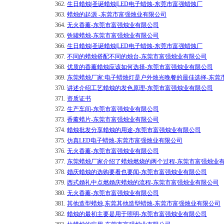
362.
生日蜡烛|圣诞蜡烛|LED电子蜡烛-东莞市富强蜡烛厂
363.
蜡烛的起源 -东莞市富强烛业有限公司
364.
无火香薰-东莞市富强烛业有限公司
365.
铁罐蜡烛-东莞市富强烛业有限公司
366.
生日蜡烛|圣诞蜡烛|LED电子蜡烛-东莞市富强蜡烛厂
367.
不同的蜡烛搭配不同的烛台-东莞市富强烛业有限公司
368.
优质的香薰蜡烛应该如何选择-东莞市富强烛业有限公司
369.
东莞蜡烛厂家:电子蜡烛灯是户外烛光晚餐的最佳选择-东莞
370.
讲述介绍工艺蜡烛的发色原理-东莞市富强烛业有限公司
371.
资质证书
372.
生产车间-东莞市富强烛业有限公司
373.
香薰蜡片-东莞市富强烛业有限公司
374.
蜡烛批发分享蜡烛的用途-东莞市富强烛业有限公司
375.
仿真LED电子蜡烛-东莞市富强烛业有限公司
376.
无火香薰-东莞市富强烛业有限公司
377.
东莞蜡烛厂家介绍了蜡烛燃烧的两个过程-东莞市富强烛业
378.
婚庆蜡烛的选购要看也要闻-东莞市富强烛业有限公司
379.
西式婚礼中点燃婚庆蜡烛的流程-东莞市富强烛业有限公司
380.
无火香薰-东莞市富强烛业有限公司
381.
其他造型蜡烛,东莞其他造型蜡烛-东莞市富强烛业有限公司
382.
蜡烛的最初主要是用于照明-东莞市富强烛业有限公司