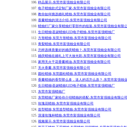
106.
样品展示-东莞市富强烛业有限公司
107.
电子蜡烛款式定制厂家-东莞市富强烛业有限公司
108.
教你如何挑选婚礼蜡烛-东莞市富强烛业有限公司
109.
香薰蜡烛的清洁介绍-东莞市富强烛业有限公司
110.
蜡烛灯厂家分享蜡烛灯零部件的组装-东莞市富强烛业有限
111.
生日蜡烛|圣诞蜡烛|LED电子蜡烛-东莞市富强蜡烛厂
112.
方形蜡烛,东莞方形蜡烛-东莞市富强烛业有限公司
113.
青梨蜡烛-东莞市富强烛业有限公司
114.
怎样选择质量好的婚庆蜡烛？-东莞市富强烛业有限公司
115.
婚庆蜡烛在婚礼上可大放光彩-东莞市富强烛业有限公司
116.
家用无火干花香薰精油-东莞市富强烛业有限公司
117.
无火香薰-东莞市富强烛业有限公司
118.
圆柱蜡烛,东莞圆柱蜡烛-东莞市富强烛业有限公司
119.
香薰蜡烛的香型那么多，送人的话怎么选？-东莞市富强烛
120.
生日蜡烛|圣诞蜡烛|LED电子蜡烛-东莞市富强蜡烛厂
121.
东莞市富强蜡烛厂
122.
东莞蜡烛厂家给你介绍蜡烛的搭配-东莞市富强烛业有限公
123.
玫瑰花蜡烛-东莞市富强烛业有限公司
124.
造型蜡烛,东莞造型蜡烛-东莞市富强烛业有限公司
125.
浪漫玫瑰杯蜡烛-东莞市富强烛业有限公司
126.
视频展示-东莞市富强烛业有限公司