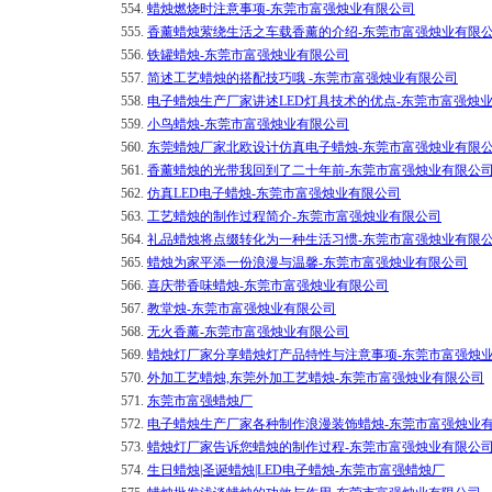
554.
蜡烛燃烧时注意事项-东莞市富强烛业有限公司
555.
香薰蜡烛萦绕生活之车载香薰的介绍-东莞市富强烛业有限
556.
铁罐蜡烛-东莞市富强烛业有限公司
557.
简述工艺蜡烛的搭配技巧哦 -东莞市富强烛业有限公司
558.
电子蜡烛生产厂家讲述LED灯具技术的优点-东莞市富强烛
559.
小鸟蜡烛-东莞市富强烛业有限公司
560.
东莞蜡烛厂家北欧设计仿真电子蜡烛-东莞市富强烛业有限
561.
香薰蜡烛的光带我回到了二十年前-东莞市富强烛业有限公
562.
仿真LED电子蜡烛-东莞市富强烛业有限公司
563.
工艺蜡烛的制作过程简介-东莞市富强烛业有限公司
564.
礼品蜡烛将点缀转化为一种生活习惯-东莞市富强烛业有限
565.
蜡烛为家平添一份浪漫与温馨-东莞市富强烛业有限公司
566.
喜庆带香味蜡烛-东莞市富强烛业有限公司
567.
教堂烛-东莞市富强烛业有限公司
568.
无火香薰-东莞市富强烛业有限公司
569.
蜡烛灯厂家分享蜡烛灯产品特性与注意事项-东莞市富强烛
570.
外加工艺蜡烛,东莞外加工艺蜡烛-东莞市富强烛业有限公司
571.
东莞市富强蜡烛厂
572.
电子蜡烛生产厂家各种制作浪漫装饰蜡烛-东莞市富强烛业
573.
蜡烛灯厂家告诉您蜡烛的制作过程-东莞市富强烛业有限公
574.
生日蜡烛|圣诞蜡烛|LED电子蜡烛-东莞市富强蜡烛厂