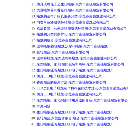
21.
仿真玫瑰花工艺生日蜡烛-东莞市富强烛业有限公司
22.
大豆蜡除异味香薰蜡烛杯-东莞市富强烛业有限公司
23.
蜡烛的基本介绍及主要分类-东莞市富强烛业有限公司
24.
内喷单色漆玻璃杯蜡烛-东莞市富强烛业有限公司
25.
双层套叠干花果冻蜡烛玻璃杯蜡烛-东莞市富强烛业有限公司
26.
蜡烛的分类的多样化-东莞市富强烛业有限公司
27.
蜡烛的成分-东莞市富强烛业有限公司
28.
玻璃蜡烛|铁罐蜡烛|沃尔玛蜡烛-东莞市富强蜡烛厂
29.
旋转烛台-东莞市富强烛业有限公司
30.
玻璃杯蜡烛,东莞玻璃杯蜡烛-东莞市富强烛业有限公司
31.
东莞蜡烛厂家:蜡烛的包装和商标-东莞市富强烛业有限公司
32.
生日蜡烛|圣诞蜡烛|LED电子蜡烛-东莞市富强蜡烛厂
33.
仿真LED电子蜡烛-东莞市富强烛业有限公司
34.
香薰烛台的使用方法-东莞市富强烛业有限公司
35.
LED仿真电子蜡烛制作和存在的技术难点-东莞市富强烛业有
36.
仿真LED电子蜡烛-东莞市富强烛业有限公司
37.
东莞蜡烛厂家:石蜡的作用用途的介绍-东莞市富强烛业有限公
38.
常见问题
39.
生日蜡烛|圣诞蜡烛|LED电子蜡烛-东莞市富强蜡烛厂
40.
旋转烛台,东莞旋转烛台,烛台-东莞市富强烛业有限公司
41.
生日蜡烛|圣诞蜡烛|LED电子蜡烛-东莞市富强蜡烛厂