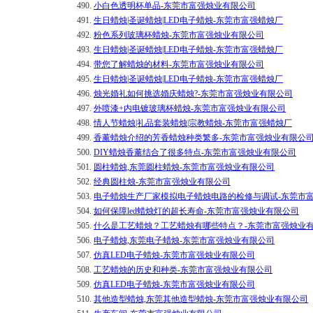
490.
小白色透明杯单品-东莞市富强烛业有限公司
491.
生日蜡烛|圣诞蜡烛|LED电子蜡烛-东莞市富强蜡烛厂
492.
粉色系列玻璃杯蜡烛-东莞市富强烛业有限公司
493.
生日蜡烛|圣诞蜡烛|LED电子蜡烛-东莞市富强蜡烛厂
494.
带您了解蜡烛的材料-东莞市富强烛业有限公司
495.
生日蜡烛|圣诞蜡烛|LED电子蜡烛-东莞市富强蜡烛厂
496.
烛光婚礼如何挑选婚庆蜡烛?-东莞市富强烛业有限公司
497.
外喷漆+内电镀玻璃杯蜡烛-东莞市富强烛业有限公司
498.
情人节蜡烛|礼品套装蜡烛|宗教蜡烛-东莞市富强蜡烛厂
499.
香薰蜡烛介绍的芳香蜡烛种类繁多-东莞市富强烛业有限公
500.
DIY蜡烛香薰结合了很多特点-东莞市富强烛业有限公司
501.
圆柱蜡烛,东莞圆柱蜡烛-东莞市富强烛业有限公司
502.
经典圆柱烛-东莞市富强烛业有限公司
503.
电子蜡烛生产厂家模拟电子蜡烛电路的检修与调试-东莞市
504.
如何保障led蜡烛灯的超长寿命-东莞市富强烛业有限公司
505.
什么是工艺蜡烛？工艺蜡烛有哪些特点？-东莞市富强烛业
506.
电子蜡烛,东莞电子蜡烛-东莞市富强烛业有限公司
507.
仿真LED电子蜡烛-东莞市富强烛业有限公司
508.
工艺蜡烛的历史和种类-东莞市富强烛业有限公司
509.
仿真LED电子蜡烛-东莞市富强烛业有限公司
510.
其他造型蜡烛,东莞其他造型蜡烛-东莞市富强烛业有限公司