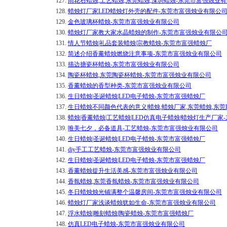
127.
雨花石蜡烛,工艺蜡烛,东莞蜡烛,深圳蜡烛-东莞市富强烛业
128.
蜡烛灯厂家LED蜡烛灯外壳的配件-东莞市富强烛业有限公
129.
金色玻璃杯蜡烛-东莞市富强烛业有限公司
130.
蜡烛灯厂家教大家水晶蜡烛的制作-东莞市富强烛业有限公
131.
情人节蜡烛|礼品套装蜡烛|宗教蜡烛-东莞市富强蜡烛厂
132.
简述介绍香薰蜡烛燃烧注意事项-东莞市富强烛业有限公司
133.
描边搪瓷杯蜡烛-东莞市富强烛业有限公司
134.
陶瓷杯蜡烛,东莞陶瓷杯蜡烛-东莞市富强烛业有限公司
135.
香薰蜡烛的香型种类-东莞市富强烛业有限公司
136.
生日蜡烛|圣诞蜡烛|LED电子蜡烛-东莞市富强蜡烛厂
137.
生日蜡烛不同颜色代表的意义|蜡烛,蜡烛厂家,东莞蜡烛,东莞
138.
蜡烛|香薰蜡烛|工艺蜡烛|LED仿真电子蜡烛|蜡烛灯生产厂家
139.
唯美七夕，必备道具-工艺蜡烛-东莞市富强烛业有限公司
140.
生日蜡烛|圣诞蜡烛|LED电子蜡烛-东莞市富强蜡烛厂
141.
diy手工工艺蜡烛-东莞市富强烛业有限公司
142.
生日蜡烛|圣诞蜡烛|LED电子蜡烛-东莞市富强蜡烛厂
143.
香薰蜡烛提升生活美感-东莞市富强烛业有限公司
144.
香氛蜡烛,东莞香氛蜡烛-东莞市富强烛业有限公司
145.
冬日蜡烛烛光铺满整个温馨房间-东莞市富强烛业有限公司
146.
蜡烛灯厂家浅谈蜡烛犹如生命-东莞市富强烛业有限公司
147.
浮水蜡烛|雕刻蜡烛|陶瓷蜡烛-东莞市富强蜡烛厂
148.
仿真LED电子蜡烛-东莞市富强烛业有限公司