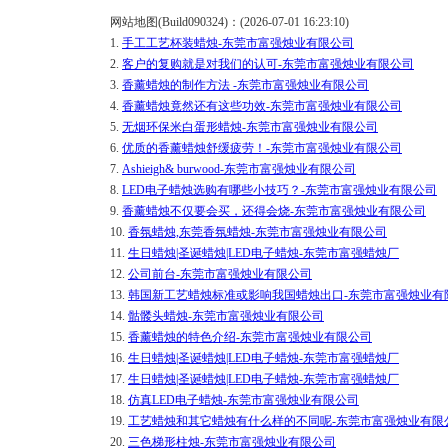
网站地图(Build090324)：(2026-07-01 16:23:10)
1.
手工工艺杯装蜡烛-东莞市富强烛业有限公司
2.
客户的复购就是对我们的认可-东莞市富强烛业有限公司
3.
香薰蜡烛的制作方法 -东莞市富强烛业有限公司
4.
香薰蜡烛竟然还有这些功效-东莞市富强烛业有限公司
5.
无烟环保米白蛋形蜡烛-东莞市富强烛业有限公司
6.
优质的香薰蜡烛舒缓疲劳！-东莞市富强烛业有限公司
7.
Ashieigh& burwood-东莞市富强烛业有限公司
8.
LED电子蜡烛选购有哪些小技巧？-东莞市富强烛业有限公司
9.
香薰蜡烛不仅要会买，还得会烧-东莞市富强烛业有限公司
10.
香氛蜡烛,东莞香氛蜡烛-东莞市富强烛业有限公司
11.
生日蜡烛|圣诞蜡烛|LED电子蜡烛-东莞市富强蜡烛厂
12.
公司前台-东莞市富强烛业有限公司
13.
韩国新工艺蜡烛标准或影响我国蜡烛出口-东莞市富强烛业有
14.
骷髅头蜡烛-东莞市富强烛业有限公司
15.
香薰蜡烛的特色介绍-东莞市富强烛业有限公司
16.
生日蜡烛|圣诞蜡烛|LED电子蜡烛-东莞市富强蜡烛厂
17.
生日蜡烛|圣诞蜡烛|LED电子蜡烛-东莞市富强蜡烛厂
18.
仿真LED电子蜡烛-东莞市富强烛业有限公司
19.
工艺蜡烛和其它蜡烛有什么样的不同呢-东莞市富强烛业有限
20.
三色梯形柱烛-东莞市富强烛业有限公司