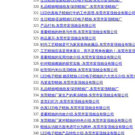
319.
生日蜡烛|圣诞蜡烛|LED电子蜡烛-东莞市富强蜡烛厂
320.
礼品蜡烛|蜡烛批发|深圳蜡烛厂-东莞市富强蜡烛厂
321.
LED仿真电子蜡烛灯中的工作原理-东莞市富强烛业有限公
322.
生日蜡烛|圣诞蜡烛|LED电子蜡烛-东莞市富强蜡烛厂
323.
产品打包-东莞市富强烛业有限公司
324.
香薰蜡烛的种类与作用-东莞市富强烛业有限公司
325.
样品展示-东莞市富强烛业有限公司
326.
时尚工艺蜡烛是可为家居装饰收藏品-东莞市富强烛业有限
327.
工艺蜡烛应该是用来展示，而不是用来收藏的！-东莞市富
328.
香薰蜡烛的实用功效介绍-东莞市富强烛业有限公司
329.
针对蜡烛燃烧的探究实验 -东莞市富强烛业有限公司
330.
柱型简约米白流泪蜡烛-东莞市富强烛业有限公司
331.
LED电子蜡烛,婚庆蜡烛-LED电子蜡烛的六大优点介绍-东
332.
鸟笼造型蜡烛-东莞市富强烛业有限公司
333.
礼品蜡烛|蜡烛批发|深圳蜡烛厂-东莞市富强蜡烛厂
334.
东莞蜡烛厂家生产的果冻蜡烛-东莞市富强烛业有限公司
335.
首页幻灯片-东莞市富强烛业有限公司
336.
仿真LED电子蜡烛-东莞市富强烛业有限公司
337.
香薰蜡烛的功效介绍-东莞市富强烛业有限公司
338.
东莞蜡烛厂家对蜡烛的特色介绍-东莞市富强烛业有限公司
339.
蜡烛从功能方面考虑可分为两种 -东莞市富强烛业有限公司
340.
LED电子蜡烛产品特性介绍-东莞市富强烛业有限公司