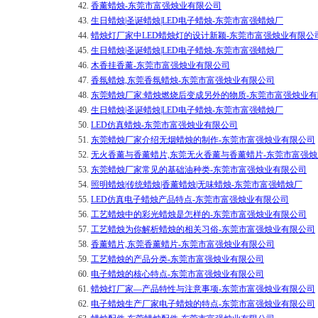
42.
香薰蜡烛-东莞市富强烛业有限公司
43.
生日蜡烛|圣诞蜡烛|LED电子蜡烛-东莞市富强蜡烛厂
44.
蜡烛灯厂家中LED蜡烛灯的设计新颖-东莞市富强烛业有限公
45.
生日蜡烛|圣诞蜡烛|LED电子蜡烛-东莞市富强蜡烛厂
46.
木香挂香薰-东莞市富强烛业有限公司
47.
香氛蜡烛,东莞香氛蜡烛-东莞市富强烛业有限公司
48.
东莞蜡烛厂家:蜡烛燃烧后变成另外的物质-东莞市富强烛业
49.
生日蜡烛|圣诞蜡烛|LED电子蜡烛-东莞市富强蜡烛厂
50.
LED仿真蜡烛-东莞市富强烛业有限公司
51.
东莞蜡烛厂家介绍无烟蜡烛的制作-东莞市富强烛业有限公司
52.
无火香薰与香薰蜡片,东莞无火香薰与香薰蜡片-东莞市富强
53.
东莞蜡烛厂家常见的基础油种类-东莞市富强烛业有限公司
54.
照明蜡烛|传统蜡烛|香薰蜡烛|无味蜡烛-东莞市富强蜡烛厂
55.
LED仿真电子蜡烛产品特点-东莞市富强烛业有限公司
56.
工艺蜡烛中的彩光蜡烛是怎样的-东莞市富强烛业有限公司
57.
工艺蜡烛为你解析蜡烛的相关习俗-东莞市富强烛业有限公司
58.
香薰蜡片,东莞香薰蜡片-东莞市富强烛业有限公司
59.
工艺蜡烛的产品分类-东莞市富强烛业有限公司
60.
电子蜡烛的核心特点-东莞市富强烛业有限公司
61.
蜡烛灯厂家—产品特性与注意事项-东莞市富强烛业有限公司
62.
电子蜡烛生产厂家电子蜡烛的特点-东莞市富强烛业有限公司