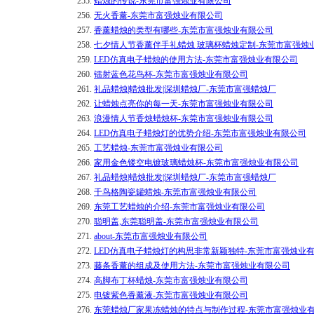
255.
蜡烛的传说-东莞市富强烛业有限公司
256.
无火香薰-东莞市富强烛业有限公司
257.
香薰蜡烛的类型有哪些-东莞市富强烛业有限公司
258.
七夕情人节香薰伴手礼蜡烛 玻璃杯蜡烛定制-东莞市富强烛
259.
LED仿真电子蜡烛的使用方法-东莞市富强烛业有限公司
260.
镭射蓝色花鸟杯-东莞市富强烛业有限公司
261.
礼品蜡烛|蜡烛批发|深圳蜡烛厂-东莞市富强蜡烛厂
262.
让蜡烛点亮你的每一天-东莞市富强烛业有限公司
263.
浪漫情人节香烛蜡烛杯-东莞市富强烛业有限公司
264.
LED仿真电子蜡烛灯的优势介绍-东莞市富强烛业有限公司
265.
工艺蜡烛-东莞市富强烛业有限公司
266.
家用金色镂空电镀玻璃蜡烛杯-东莞市富强烛业有限公司
267.
礼品蜡烛|蜡烛批发|深圳蜡烛厂-东莞市富强蜡烛厂
268.
千鸟格陶瓷罐蜡烛-东莞市富强烛业有限公司
269.
东莞工艺蜡烛的介绍-东莞市富强烛业有限公司
270.
聪明盖,东莞聪明盖-东莞市富强烛业有限公司
271.
about-东莞市富强烛业有限公司
272.
LED仿真电子蜡烛灯的构思非常新颖独特-东莞市富强烛业
273.
藤条香薰的组成及使用方法-东莞市富强烛业有限公司
274.
高脚布丁杯蜡烛-东莞市富强烛业有限公司
275.
电镀紫色香薰液-东莞市富强烛业有限公司
276.
东莞蜡烛厂家果冻蜡烛的特点与制作过程-东莞市富强烛业