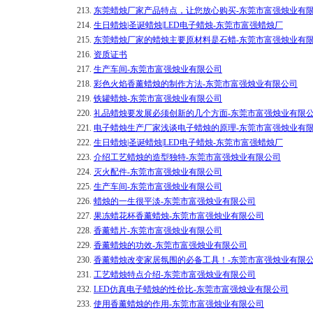
213.
东莞蜡烛厂家产品特点，让您放心购买-东莞市富强烛业有
214.
生日蜡烛|圣诞蜡烛|LED电子蜡烛-东莞市富强蜡烛厂
215.
东莞蜡烛厂家的蜡烛主要原材料是石蜡-东莞市富强烛业有
216.
资质证书
217.
生产车间-东莞市富强烛业有限公司
218.
彩色火焰香薰蜡烛的制作方法-东莞市富强烛业有限公司
219.
铁罐蜡烛-东莞市富强烛业有限公司
220.
礼品蜡烛要发展必须创新的几个方面-东莞市富强烛业有限
221.
电子蜡烛生产厂家浅谈电子蜡烛的原理-东莞市富强烛业有
222.
生日蜡烛|圣诞蜡烛|LED电子蜡烛-东莞市富强蜡烛厂
223.
介绍工艺蜡烛的造型独特-东莞市富强烛业有限公司
224.
灭火配件-东莞市富强烛业有限公司
225.
生产车间-东莞市富强烛业有限公司
226.
蜡烛的一生很平淡-东莞市富强烛业有限公司
227.
果冻蜡花杯香薰蜡烛-东莞市富强烛业有限公司
228.
香薰蜡片-东莞市富强烛业有限公司
229.
香薰蜡烛的功效-东莞市富强烛业有限公司
230.
香薰蜡烛改变家居氛围的必备工具！-东莞市富强烛业有限
231.
工艺蜡烛特点介绍-东莞市富强烛业有限公司
232.
LED仿真电子蜡烛的性价比-东莞市富强烛业有限公司
233.
使用香薰蜡烛的作用-东莞市富强烛业有限公司