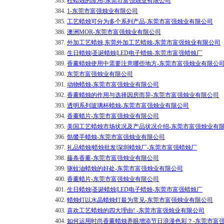
383.
柱蜡烛的应用-东莞市富强烛业有限公司
384.
1-东莞市富强烛业有限公司
385.
工艺蜡烛可分为多个系列产品-东莞市富强烛业有限公司
386.
澳洲MOR-东莞市富强烛业有限公司
387.
外加工艺蜡烛,东莞外加工艺蜡烛-东莞市富强烛业有限公司
388.
生日蜡烛|圣诞蜡烛|LED电子蜡烛-东莞市富强蜡烛厂
389.
香薰蜡烛使用中需要注意哪些地方-东莞市富强烛业有限公
390.
东莞市富强烛业有限公司
391.
动物蜡烛-东莞市富强烛业有限公司
392.
香薰蜡烛的作用与选择因房而异-东莞市富强烛业有限公司
393.
透明系列玻璃杯蜡烛-东莞市富强烛业有限公司
394.
香薰蜡片-东莞市富强烛业有限公司
395.
美国工艺蜡烛市场状况及产品状况介绍-东莞市富强烛业有
396.
骷髅手蜡烛-东莞市富强烛业有限公司
397.
礼品蜡烛|蜡烛批发|深圳蜡烛厂-东莞市富强蜡烛厂
398.
藤条香薰-东莞市富强烛业有限公司
399.
驱蚊油蜡烛的好处-东莞市富强烛业有限公司
400.
香薰蜡片-东莞市富强烛业有限公司
401.
生日蜡烛|圣诞蜡烛|LED电子蜡烛-东莞市富强蜡烛厂
402.
蜡烛灯以水晶蜡烛灯最为常见-东莞市富强烛业有限公司
403.
喜欢工艺蜡烛的四大理由! -东莞市富强烛业有限公司
404.
如何运用时尚香薰蜡烛养眼增添节日浪漫色彩？-东莞市富