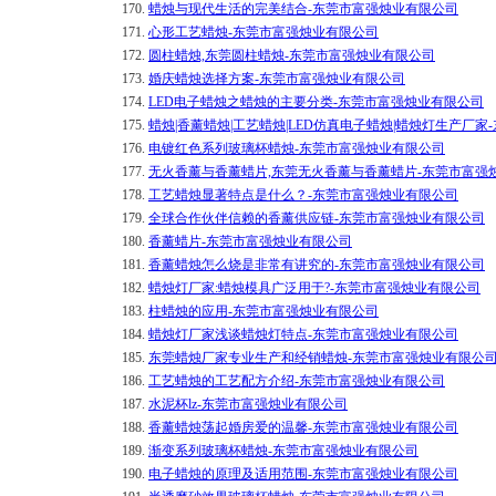
170.
蜡烛与现代生活的完美结合-东莞市富强烛业有限公司
171.
心形工艺蜡烛-东莞市富强烛业有限公司
172.
圆柱蜡烛,东莞圆柱蜡烛-东莞市富强烛业有限公司
173.
婚庆蜡烛选择方案-东莞市富强烛业有限公司
174.
LED电子蜡烛之蜡烛的主要分类-东莞市富强烛业有限公司
175.
蜡烛|香薰蜡烛|工艺蜡烛|LED仿真电子蜡烛|蜡烛灯生产厂家
176.
电镀红色系列玻璃杯蜡烛-东莞市富强烛业有限公司
177.
无火香薰与香薰蜡片,东莞无火香薰与香薰蜡片-东莞市富强
178.
工艺蜡烛显著特点是什么？-东莞市富强烛业有限公司
179.
全球合作伙伴信赖的香薰供应链-东莞市富强烛业有限公司
180.
香薰蜡片-东莞市富强烛业有限公司
181.
香薰蜡烛怎么烧是非常有讲究的-东莞市富强烛业有限公司
182.
蜡烛灯厂家:蜡烛模具广泛用于?-东莞市富强烛业有限公司
183.
柱蜡烛的应用-东莞市富强烛业有限公司
184.
蜡烛灯厂家浅谈蜡烛灯特点-东莞市富强烛业有限公司
185.
东莞蜡烛厂家专业生产和经销蜡烛-东莞市富强烛业有限公
186.
工艺蜡烛的工艺配方介绍-东莞市富强烛业有限公司
187.
水泥杯lz-东莞市富强烛业有限公司
188.
香薰蜡烛荡起婚房爱的温馨-东莞市富强烛业有限公司
189.
渐变系列玻璃杯蜡烛-东莞市富强烛业有限公司
190.
电子蜡烛的原理及适用范围-东莞市富强烛业有限公司