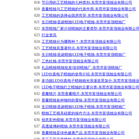
618.
节日用的工艺蜡烛的七种类别-东莞市富强烛业有限公司
619.
香薰蜡烛与工艺蜡烛的代表作用-东莞市富强烛业有限公司
620.
工艺蜡烛的选择会因房而异-东莞市富强烛业有限公司
621.
生日蜡烛|圣诞蜡烛|LED电子蜡烛-东莞市富强蜡烛厂
622.
东莞蜡烛厂家介绍蜡烛的主要类型-东莞市富强烛业有限公
623.
行业资讯
624.
工艺蜡烛分为哪两种？-东莞市富强烛业有限公司
625.
工艺蜡烛其显著特点-东莞市富强烛业有限公司
626.
生日蜡烛|圣诞蜡烛|LED电子蜡烛-东莞市富强蜡烛厂
627.
三色柱烛-东莞市富强烛业有限公司
628.
礼品蜡烛|蜡烛批发|深圳蜡烛厂-东莞市富强蜡烛厂
629.
LED仿真电子蜡烛的使用介绍-东莞市富强烛业有限公司
630.
多功能LED仿真电子蜡烛烛光浪漫造景加分-东莞市富强烛
631.
LED电子蜡烛灯之蜡烛的主要分类-东莞市富强烛业有限公
632.
香薰蜡片,东莞香薰蜡片-东莞市富强烛业有限公司
633.
香薰蜡烛各种独特的香味-东莞市富强烛业有限公司
634.
生日蜡烛|圣诞蜡烛|LED电子蜡烛-东莞市富强蜡烛厂
635.
蜡烛工艺模具硅胶的操作方法-东莞市富强烛业有限公司
636.
创意彩色蜡烛-东莞市富强烛业有限公司
637.
高透玻璃杯蜡烛-东莞市富强烛业有限公司
638.
香薰蜡烛是绿色健康产品-东莞市富强烛业有限公司