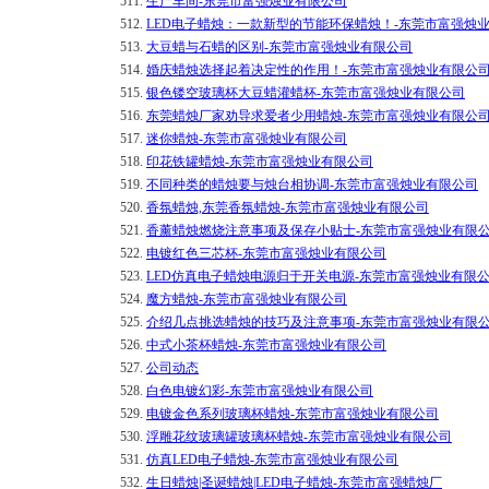
511.
生产车间-东莞市富强烛业有限公司
512.
LED电子蜡烛：一款新型的节能环保蜡烛！-东莞市富强烛
513.
大豆蜡与石蜡的区别-东莞市富强烛业有限公司
514.
婚庆蜡烛选择起着决定性的作用！-东莞市富强烛业有限公
515.
银色镂空玻璃杯大豆蜡灌蜡杯-东莞市富强烛业有限公司
516.
东莞蜡烛厂家劝导求爱者少用蜡烛-东莞市富强烛业有限公
517.
迷你蜡烛-东莞市富强烛业有限公司
518.
印花铁罐蜡烛-东莞市富强烛业有限公司
519.
不同种类的蜡烛要与烛台相协调-东莞市富强烛业有限公司
520.
香氛蜡烛,东莞香氛蜡烛-东莞市富强烛业有限公司
521.
香薰蜡烛燃烧注意事项及保存小贴士-东莞市富强烛业有限
522.
电镀红色三芯杯-东莞市富强烛业有限公司
523.
LED仿真电子蜡烛电源归于开关电源-东莞市富强烛业有限
524.
魔方蜡烛-东莞市富强烛业有限公司
525.
介绍几点挑选蜡烛的技巧及注意事项-东莞市富强烛业有限
526.
中式小茶杯蜡烛-东莞市富强烛业有限公司
527.
公司动态
528.
白色电镀幻彩-东莞市富强烛业有限公司
529.
电镀金色系列玻璃杯蜡烛-东莞市富强烛业有限公司
530.
浮雕花纹玻璃罐玻璃杯蜡烛-东莞市富强烛业有限公司
531.
仿真LED电子蜡烛-东莞市富强烛业有限公司
532.
生日蜡烛|圣诞蜡烛|LED电子蜡烛-东莞市富强蜡烛厂