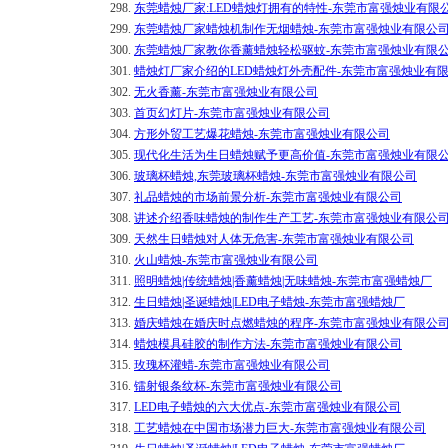
298.
东莞蜡烛厂家:LED蜡烛灯拥有的特性-东莞市富强烛业有限
299.
东莞蜡烛厂家蜡烛机制作无烟蜡烛-东莞市富强烛业有限公
300.
东莞蜡烛厂家教你香薰蜡烛轻松驱蚊-东莞市富强烛业有限
301.
蜡烛灯厂家介绍的LED蜡烛灯外壳配件-东莞市富强烛业有
302.
无火香薰-东莞市富强烛业有限公司
303.
首页幻灯片-东莞市富强烛业有限公司
304.
方形外贸工艺爆花蜡烛-东莞市富强烛业有限公司
305.
现代化生活为生日蜡烛赋予更高价值-东莞市富强烛业有限
306.
玻璃杯蜡烛,东莞玻璃杯蜡烛-东莞市富强烛业有限公司
307.
礼品蜡烛的市场前景分析-东莞市富强烛业有限公司
308.
讲述介绍香味蜡烛的制作生产工艺-东莞市富强烛业有限公
309.
天然生日蜡烛对人体无危害-东莞市富强烛业有限公司
310.
火山蜡烛-东莞市富强烛业有限公司
311.
照明蜡烛|传统蜡烛|香薰蜡烛|无味蜡烛-东莞市富强蜡烛厂
312.
生日蜡烛|圣诞蜡烛|LED电子蜡烛-东莞市富强蜡烛厂
313.
婚庆蜡烛在婚庆时点燃蜡烛的程序-东莞市富强烛业有限公
314.
蜡烛模具硅胶的制作方法-东莞市富强烛业有限公司
315.
玫瑰杯灌蜡-东莞市富强烛业有限公司
316.
镭射银条纹杯-东莞市富强烛业有限公司
317.
LED电子蜡烛的六大优点-东莞市富强烛业有限公司
318.
工艺蜡烛在中国市场潜力巨大-东莞市富强烛业有限公司