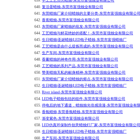
639.
手工工艺贝壳蜡烛-东莞市富强烛业有限公司
640.
复活蛋蜡烛-东莞市富强烛业有限公司
641.
东莞蜡烛厂家介绍蜡烛的主要分类-东莞市富强烛业有限公
642.
香蕉蜡烛-东莞市富强烛业有限公司
643.
东莞蜡烛厂家蜡烛的批发-东莞市富强烛业有限公司
644.
工艺蜡烛与鲜花绝妙的搭配！-东莞市富强烛业有限公司
645.
生日蜡烛|圣诞蜡烛|LED电子蜡烛-东莞市富强蜡烛厂
646.
工艺蜡烛是由什么提炼而成的-东莞市富强烛业有限公司
647.
生产车间-东莞市富强烛业有限公司
648.
香薰蜡烛的神奇作用-东莞市富强烛业有限公司
649.
工艺蜡烛的系列产品-东莞市富强烛业有限公司
650.
赞美蜡烛无私的献身精神-东莞市富强烛业有限公司
651.
东莞蜡烛厂家介绍蜡烛的熔点-东莞市富强烛业有限公司
652.
生日蜡烛|圣诞蜡烛|LED电子蜡烛-东莞市富强蜡烛厂
653.
River island-东莞市富强烛业有限公司
654.
LED电子蜡烛包括的组件-东莞市富强烛业有限公司
655.
停电后的地下通道，蜡烛烛光倍感浪漫-东莞市富强烛业有
656.
香氛蜡烛,东莞香氛蜡烛-东莞市富强烛业有限公司
657.
渐变紫色-东莞市富强烛业有限公司
658.
LED仿真环保制作创意蜡烛灯厂家-东莞市富强烛业有限公
659.
生日蜡烛|圣诞蜡烛|LED电子蜡烛-东莞市富强蜡烛厂
660.
生产车间-东莞市富强烛业有限公司