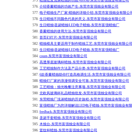
575.
蜡烛批发浅谈蜡烛的功效与作用-东莞市富强烛业有限公司
576.
介绍香薰蜡烛的功效产生-东莞市富强烛业有限公司
577.
电子蜡烛生产厂家:蜡烛的详细介绍-东莞市富强烛业有限公
578.
生日蜡烛不同颜色代表的意义-东莞市富强烛业有限公司
579.
生日蜡烛|圣诞蜡烛|LED电子蜡烛-东莞市富强蜡烛厂
580.
香薰蜡烛的使用方法-东莞市富强烛业有限公司
581.
首页幻灯片-东莞市富强烛业有限公司
582.
蜡烛模具主要适用于制作蜡烛工艺-东莞市富强烛业有限公
583.
生日蜡烛|圣诞蜡烛|LED电子蜡烛-东莞市富强蜡烛厂
584.
count-东莞市富强烛业有限公司
585.
高透厚底玻璃杯蜡烛-东莞市富强烛业有限公司
586.
工艺蜡烛制作方法及产品分类-东莞市富强烛业有限公司
587.
6款香薰蜡烛助你打造高格调生活-东莞市富强烛业有限公司
588.
蜡烛灯厂家的浪漫情调安全可靠-东莞市富强烛业有限公司
589.
工艺蜡烛：烛光晚餐注意事项-东莞市富强烛业有限公司
590.
北欧风玻璃杯礼品蜡烛批发-东莞市富强烛业有限公司
591.
东莞蜡烛厂浅谈蜡烛的历史旅程-东莞市富强烛业有限公司
592.
富强蜡烛厂为您详细解说LED电子蜡烛-东莞市富强烛业有
593.
feedback-东莞市富强烛业有限公司
594.
圣诞手套蜡烛-东莞市富强烛业有限公司
595.
木烛台-东莞市富强烛业有限公司
596.
竖纹杯蜡烛-东莞市富强烛业有限公司