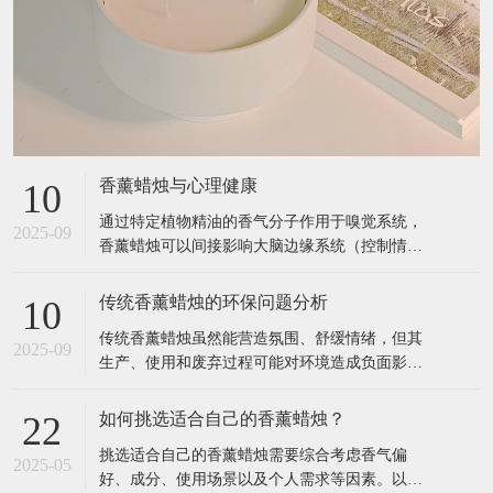
香薰蜡烛与心理健康
10
通过特定植物精油的香气分子作用于嗅觉系统，
2025-09
香薰蜡烛可以间接影响大脑边缘系统（控制情
绪、记忆的区域），从而缓解压力、改善睡眠、
提升专注力等。以下是具体关联和科学依据： 1.
传统香薰蜡烛的环保问题分析
10
香薰蜡烛如何影响心理健康？ 作用原理 嗅觉与大
传统香薰蜡烛虽然能营造氛围、舒缓情绪，但其
脑的直接连接： 气味分子通过鼻腔刺激嗅觉神
2025-09
生产、使用和废弃过程可能对环境造成负面影
经，直接传递到大脑的杏仁核（
响。以下是主要环保问题及科学依据： 1. 材料污
染：石蜡与合成添加剂 （1）石蜡的石油依赖性
如何挑选适合自己的香薰蜡烛？
22
来源：大多数廉价香薰蜡烛使用石蜡（Paraffin
挑选适合自己的香薰蜡烛需要综合考虑香气偏
Wax），这是石油精炼的副产品，属于不可再生
2025-05
好、成分、使用场景以及个人需求等因素。以下
资源。 燃烧