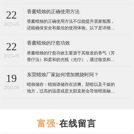
是一份详细指南，帮助你找到最合适的香薰蜡
烛： 1. 确定香调偏好 香薰蜡烛的香调通常分为几
香薰蜡烛的正确使用方法
22
大类，选择你最喜欢的类型： 花香调（如玫瑰、
香薰蜡烛的正确使用方法不仅能提升居家氛围，
茉莉、薰衣草）：舒缓情绪，适合放松或睡前使
2025-05
还能确保安全和最佳的使用体验。以下是详细步
用。 果香调（如柑橘、莓果、桃
骤和注意事项： 一、使用前的准备 修剪烛芯 首
次使用前，用烛芯剪将烛芯修剪至5毫米左右（过
香薰蜡烛的疗愈功效
22
长易产生黑烟，过短可能导致火焰太小）。 每次
香薰蜡烛的疗愈功效主要源于其散发的香气（芳
点燃前都检查烛芯长度，保持清洁。 选择合适的
2025-05
香疗法）和柔和的光线（光疗），通过嗅觉和视
环境 放置在平坦、防火
觉影响情绪、心理甚至生理状态。以下是不同香
型蜡烛的疗愈作用及科学依据： 一、香气疗愈：
东莞蜡烛厂家如何増加燃烧时间？
19
芳香疗法的核心作用 1. 情绪调节 薰衣草：降低皮
蜡烛储存：蜡烛请储存在凉爽、阴暗以及干燥的
质醇（压力激素）水平，缓解焦虑，改善失眠
2023-06
地方，过高的温度或是太阳直射会导致蜡面融
（研究发表于《Journal
化，进而影响蜡烛的散香，导致点燃吋香气散发
不足。 点燃蜡烛：点燃蜡烛前，请将烛芯修剪到
5-8毫米。初次燃烧蜡炖时，请持续燃烧2-3小时:
蜡烛有“燃烧记 t 乙”，如果首次点燃没有使烛芯
在线留言
周围的蜡均匀受热，表面完全