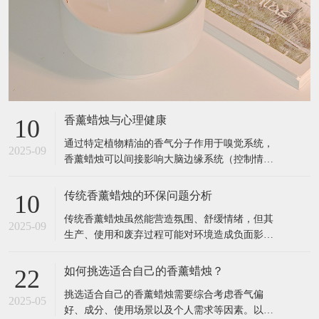
香薰蜡烛与心理健康
10
通过特定植物精油的香气分子作用于嗅觉系统，
2025-09
香薰蜡烛可以间接影响大脑边缘系统（控制情
绪、记忆的区域），从而缓解压力、改善睡眠、
提升专注力等。以下是具体关联和科学依据： 1.
传统香薰蜡烛的环保问题分析
10
香薰蜡烛如何影响心理健康？ 作用原理 嗅觉与大
传统香薰蜡烛虽然能营造氛围、舒缓情绪，但其
脑的直接连接： 气味分子通过鼻腔刺激嗅觉神
2025-09
生产、使用和废弃过程可能对环境造成负面影
经，直接传递到大脑的杏仁核（
响。以下是主要环保问题及科学依据： 1. 材料污
染：石蜡与合成添加剂 （1）石蜡的石油依赖性
如何挑选适合自己的香薰蜡烛？
22
来源：大多数廉价香薰蜡烛使用石蜡（Paraffin
挑选适合自己的香薰蜡烛需要综合考虑香气偏
Wax），这是石油精炼的副产品，属于不可再生
2025-05
好、成分、使用场景以及个人需求等因素。以下
资源。 燃烧