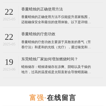
是一份详细指南，帮助你找到最合适的香薰蜡
烛： 1. 确定香调偏好 香薰蜡烛的香调通常分为几
香薰蜡烛的正确使用方法
22
大类，选择你最喜欢的类型： 花香调（如玫瑰、
香薰蜡烛的正确使用方法不仅能提升居家氛围，
茉莉、薰衣草）：舒缓情绪，适合放松或睡前使
2025-05
还能确保安全和最佳的使用体验。以下是详细步
用。 果香调（如柑橘、莓果、桃
骤和注意事项： 一、使用前的准备 修剪烛芯 首
次使用前，用烛芯剪将烛芯修剪至5毫米左右（过
香薰蜡烛的疗愈功效
22
长易产生黑烟，过短可能导致火焰太小）。 每次
香薰蜡烛的疗愈功效主要源于其散发的香气（芳
点燃前都检查烛芯长度，保持清洁。 选择合适的
2025-05
香疗法）和柔和的光线（光疗），通过嗅觉和视
环境 放置在平坦、防火
觉影响情绪、心理甚至生理状态。以下是不同香
型蜡烛的疗愈作用及科学依据： 一、香气疗愈：
东莞蜡烛厂家如何増加燃烧时间？
19
芳香疗法的核心作用 1. 情绪调节 薰衣草：降低皮
蜡烛储存：蜡烛请储存在凉爽、阴暗以及干燥的
质醇（压力激素）水平，缓解焦虑，改善失眠
2023-06
地方，过高的温度或是太阳直射会导致蜡面融
（研究发表于《Journal
化，进而影响蜡烛的散香，导致点燃吋香气散发
不足。 点燃蜡烛：点燃蜡烛前，请将烛芯修剪到
5-8毫米。初次燃烧蜡炖时，请持续燃烧2-3小时:
蜡烛有“燃烧记 t 乙”，如果首次点燃没有使烛芯
在线留言
周围的蜡均匀受热，表面完全