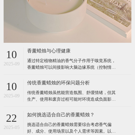
香薰蜡烛与心理健康
10
通过特定植物精油的香气分子作用于嗅觉系统，
2025-09
香薰蜡烛可以间接影响大脑边缘系统（控制情
绪、记忆的区域），从而缓解压力、改善睡眠、
提升专注力等。以下是具体关联和科学依据： 1.
传统香薰蜡烛的环保问题分析
10
香薰蜡烛如何影响心理健康？ 作用原理 嗅觉与大
传统香薰蜡烛虽然能营造氛围、舒缓情绪，但其
脑的直接连接： 气味分子通过鼻腔刺激嗅觉神
2025-09
生产、使用和废弃过程可能对环境造成负面影
经，直接传递到大脑的杏仁核（
响。以下是主要环保问题及科学依据： 1. 材料污
染：石蜡与合成添加剂 （1）石蜡的石油依赖性
如何挑选适合自己的香薰蜡烛？
22
来源：大多数廉价香薰蜡烛使用石蜡（Paraffin
挑选适合自己的香薰蜡烛需要综合考虑香气偏
Wax），这是石油精炼的副产品，属于不可再生
2025-05
好、成分、使用场景以及个人需求等因素。以下
资源。 燃烧