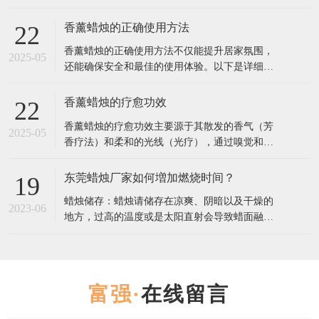
是一份详细指南，帮助你找到最合适的香薰蜡
烛： 1. 确定香调偏好 香薰蜡烛的香调通常分为几
香薰蜡烛的正确使用方法
22
大类，选择你最喜欢的类型： 花香调（如玫瑰、
香薰蜡烛的正确使用方法不仅能提升居家氛围，
茉莉、薰衣草）：舒缓情绪，适合放松或睡前使
2025-05
还能确保安全和最佳的使用体验。以下是详细步
用。 果香调（如柑橘、莓果、桃
骤和注意事项： 一、使用前的准备 修剪烛芯 首
次使用前，用烛芯剪将烛芯修剪至5毫米左右（过
香薰蜡烛的疗愈功效
22
长易产生黑烟，过短可能导致火焰太小）。 每次
香薰蜡烛的疗愈功效主要源于其散发的香气（芳
点燃前都检查烛芯长度，保持清洁。 选择合适的
2025-05
香疗法）和柔和的光线（光疗），通过嗅觉和视
环境 放置在平坦、防火
觉影响情绪、心理甚至生理状态。以下是不同香
型蜡烛的疗愈作用及科学依据： 一、香气疗愈：
东莞蜡烛厂家如何増加燃烧时间？
19
芳香疗法的核心作用 1. 情绪调节 薰衣草：降低皮
蜡烛储存：蜡烛请储存在凉爽、阴暗以及干燥的
质醇（压力激素）水平，缓解焦虑，改善失眠
2023-06
地方，过高的温度或是太阳直射会导致蜡面融
（研究发表于《Journal
化，进而影响蜡烛的散香，导致点燃吋香气散发
不足。 点燃蜡烛：点燃蜡烛前，请将烛芯修剪到
5-8毫米。初次燃烧蜡炖时，请持续燃烧2-3小时:
蜡烛有“燃烧记 t 乙”，如果首次点燃没有使烛芯
在线留言
周围的蜡均匀受热，表面完全