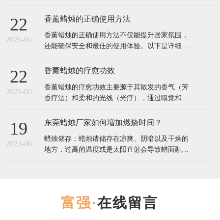
是一份详细指南，帮助你找到最合适的香薰蜡
烛： 1. 确定香调偏好 香薰蜡烛的香调通常分为几
香薰蜡烛的正确使用方法
22
大类，选择你最喜欢的类型： 花香调（如玫瑰、
香薰蜡烛的正确使用方法不仅能提升居家氛围，
茉莉、薰衣草）：舒缓情绪，适合放松或睡前使
2025-05
还能确保安全和最佳的使用体验。以下是详细步
用。 果香调（如柑橘、莓果、桃
骤和注意事项： 一、使用前的准备 修剪烛芯 首
次使用前，用烛芯剪将烛芯修剪至5毫米左右（过
香薰蜡烛的疗愈功效
22
长易产生黑烟，过短可能导致火焰太小）。 每次
香薰蜡烛的疗愈功效主要源于其散发的香气（芳
点燃前都检查烛芯长度，保持清洁。 选择合适的
2025-05
香疗法）和柔和的光线（光疗），通过嗅觉和视
环境 放置在平坦、防火
觉影响情绪、心理甚至生理状态。以下是不同香
型蜡烛的疗愈作用及科学依据： 一、香气疗愈：
东莞蜡烛厂家如何増加燃烧时间？
19
芳香疗法的核心作用 1. 情绪调节 薰衣草：降低皮
蜡烛储存：蜡烛请储存在凉爽、阴暗以及干燥的
质醇（压力激素）水平，缓解焦虑，改善失眠
2023-06
地方，过高的温度或是太阳直射会导致蜡面融
（研究发表于《Journal
化，进而影响蜡烛的散香，导致点燃吋香气散发
不足。 点燃蜡烛：点燃蜡烛前，请将烛芯修剪到
5-8毫米。初次燃烧蜡炖时，请持续燃烧2-3小时:
蜡烛有“燃烧记 t 乙”，如果首次点燃没有使烛芯
在线留言
周围的蜡均匀受热，表面完全