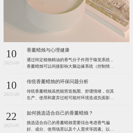
香薰蜡烛与心理健康
10
通过特定植物精油的香气分子作用于嗅觉系统，
2025-09
香薰蜡烛可以间接影响大脑边缘系统（控制情
绪、记忆的区域），从而缓解压力、改善睡眠、
提升专注力等。以下是具体关联和科学依据： 1.
传统香薰蜡烛的环保问题分析
10
香薰蜡烛如何影响心理健康？ 作用原理 嗅觉与大
传统香薰蜡烛虽然能营造氛围、舒缓情绪，但其
脑的直接连接： 气味分子通过鼻腔刺激嗅觉神
2025-09
生产、使用和废弃过程可能对环境造成负面影
经，直接传递到大脑的杏仁核（
响。以下是主要环保问题及科学依据： 1. 材料污
染：石蜡与合成添加剂 （1）石蜡的石油依赖性
如何挑选适合自己的香薰蜡烛？
22
来源：大多数廉价香薰蜡烛使用石蜡（Paraffin
挑选适合自己的香薰蜡烛需要综合考虑香气偏
Wax），这是石油精炼的副产品，属于不可再生
2025-05
好、成分、使用场景以及个人需求等因素。以下
资源。 燃烧