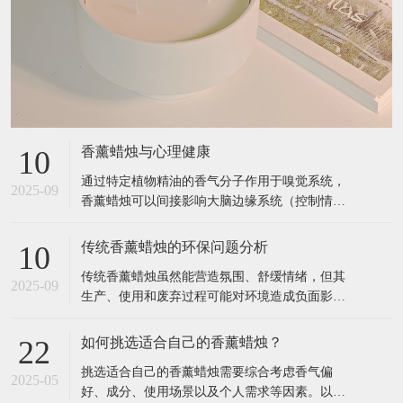
香薰蜡烛与心理健康
10
通过特定植物精油的香气分子作用于嗅觉系统，
2025-09
香薰蜡烛可以间接影响大脑边缘系统（控制情
绪、记忆的区域），从而缓解压力、改善睡眠、
提升专注力等。以下是具体关联和科学依据： 1.
传统香薰蜡烛的环保问题分析
10
香薰蜡烛如何影响心理健康？ 作用原理 嗅觉与大
传统香薰蜡烛虽然能营造氛围、舒缓情绪，但其
脑的直接连接： 气味分子通过鼻腔刺激嗅觉神
2025-09
生产、使用和废弃过程可能对环境造成负面影
经，直接传递到大脑的杏仁核（
响。以下是主要环保问题及科学依据： 1. 材料污
染：石蜡与合成添加剂 （1）石蜡的石油依赖性
如何挑选适合自己的香薰蜡烛？
22
来源：大多数廉价香薰蜡烛使用石蜡（Paraffin
挑选适合自己的香薰蜡烛需要综合考虑香气偏
Wax），这是石油精炼的副产品，属于不可再生
2025-05
好、成分、使用场景以及个人需求等因素。以下
资源。 燃烧