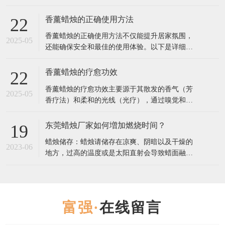
是一份详细指南，帮助你找到最合适的香薰蜡
烛： 1. 确定香调偏好 香薰蜡烛的香调通常分为几
香薰蜡烛的正确使用方法
22
大类，选择你最喜欢的类型： 花香调（如玫瑰、
香薰蜡烛的正确使用方法不仅能提升居家氛围，
茉莉、薰衣草）：舒缓情绪，适合放松或睡前使
2025-05
还能确保安全和最佳的使用体验。以下是详细步
用。 果香调（如柑橘、莓果、桃
骤和注意事项： 一、使用前的准备 修剪烛芯 首
次使用前，用烛芯剪将烛芯修剪至5毫米左右（过
香薰蜡烛的疗愈功效
22
长易产生黑烟，过短可能导致火焰太小）。 每次
香薰蜡烛的疗愈功效主要源于其散发的香气（芳
点燃前都检查烛芯长度，保持清洁。 选择合适的
2025-05
香疗法）和柔和的光线（光疗），通过嗅觉和视
环境 放置在平坦、防火
觉影响情绪、心理甚至生理状态。以下是不同香
型蜡烛的疗愈作用及科学依据： 一、香气疗愈：
东莞蜡烛厂家如何増加燃烧时间？
19
芳香疗法的核心作用 1. 情绪调节 薰衣草：降低皮
蜡烛储存：蜡烛请储存在凉爽、阴暗以及干燥的
质醇（压力激素）水平，缓解焦虑，改善失眠
2023-06
地方，过高的温度或是太阳直射会导致蜡面融
（研究发表于《Journal
化，进而影响蜡烛的散香，导致点燃吋香气散发
不足。 点燃蜡烛：点燃蜡烛前，请将烛芯修剪到
5-8毫米。初次燃烧蜡炖时，请持续燃烧2-3小时:
蜡烛有“燃烧记 t 乙”，如果首次点燃没有使烛芯
在线留言
周围的蜡均匀受热，表面完全