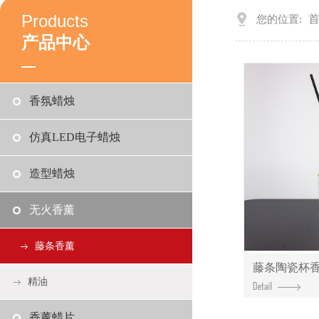
Products
您的位置:
产品中心
香氛蜡烛
仿真LED电子蜡烛
造型蜡烛
无火香薰
藤条香薰
藤条陶瓷杯
精油
香薰蜡片