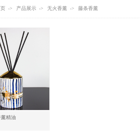
首页
产品展示
无火香薰
藤条香薰
->
->
->
香薰精油