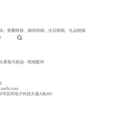
烛
、
香薰蜡烛
、
婚庆蜡烛
、
生日蜡烛
、
礼品蜡烛
无火香氛与精油
- 蜡烛配件
姐
andle.com
号富民电子科技大厦A栋401