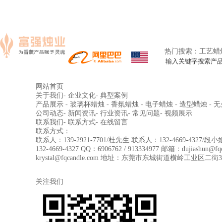
热门搜索：
工艺蜡
英文
网站首页
关于我们
- 企业文化
- 典型案例
产品展示
- 玻璃杯蜡烛
- 香氛蜡烛
- 电子蜡烛
- 造型蜡烛
- 
公司动态
- 新闻资讯
- 行业资讯
- 常见问题
- 视频展示
联系我们
- 联系方式
- 在线留言
联系方式：
联系人：139-2921-7701/杜先生
联系人：132-4669-4327/段小
132-4669-4327
QQ：6906762 / 913334977
邮箱：dujiashun@fqc
krystal@fqcandle.com
地址：东莞市东城街道横岭工业区二街38
关注我们