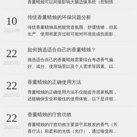
香薰蜡烛与心理健康
10
通过特定植物精油的香气分子作用于嗅觉系统，
2025-09
香薰蜡烛可以间接影响大脑边缘系统（控制情
绪、记忆的区域），从而缓解压力、改善睡眠、
提升专注力等。以下是具体关联和科学依据： 1.
传统香薰蜡烛的环保问题分析
10
香薰蜡烛如何影响心理健康？ 作用原理 嗅觉与大
传统香薰蜡烛虽然能营造氛围、舒缓情绪，但其
脑的直接连接： 气味分子通过鼻腔刺激嗅觉神
2025-09
生产、使用和废弃过程可能对环境造成负面影
经，直接传递到大脑的杏仁核（
响。以下是主要环保问题及科学依据： 1. 材料污
染：石蜡与合成添加剂 （1）石蜡的石油依赖性
如何挑选适合自己的香薰蜡烛？
22
来源：大多数廉价香薰蜡烛使用石蜡（Paraffin
挑选适合自己的香薰蜡烛需要综合考虑香气偏
Wax），这是石油精炼的副产品，属于不可再生
2025-05
好、成分、使用场景以及个人需求等因素。以下
资源。 燃烧