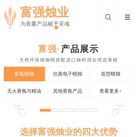
富强烛业
为香薰产品赋予灵魂
产品展示