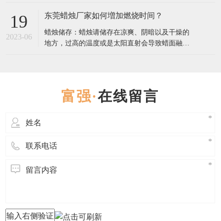
是一份详细指南，帮助你找到最合适的香薰蜡
烛： 1. 确定香调偏好 香薰蜡烛的香调通常分为几
香薰蜡烛的正确使用方法
22
大类，选择你最喜欢的类型： 花香调（如玫瑰、
香薰蜡烛的正确使用方法不仅能提升居家氛围，
茉莉、薰衣草）：舒缓情绪，适合放松或睡前使
2025-05
还能确保安全和最佳的使用体验。以下是详细步
用。 果香调（如柑橘、莓果、桃
骤和注意事项： 一、使用前的准备 修剪烛芯 首
次使用前，用烛芯剪将烛芯修剪至5毫米左右（过
香薰蜡烛的疗愈功效
22
长易产生黑烟，过短可能导致火焰太小）。 每次
香薰蜡烛的疗愈功效主要源于其散发的香气（芳
点燃前都检查烛芯长度，保持清洁。 选择合适的
2025-05
香疗法）和柔和的光线（光疗），通过嗅觉和视
环境 放置在平坦、防火
觉影响情绪、心理甚至生理状态。以下是不同香
型蜡烛的疗愈作用及科学依据： 一、香气疗愈：
东莞蜡烛厂家如何増加燃烧时间？
19
芳香疗法的核心作用 1. 情绪调节 薰衣草：降低皮
蜡烛储存：蜡烛请储存在凉爽、阴暗以及干燥的
质醇（压力激素）水平，缓解焦虑，改善失眠
2023-06
地方，过高的温度或是太阳直射会导致蜡面融
（研究发表于《Journal
化，进而影响蜡烛的散香，导致点燃吋香气散发
不足。 点燃蜡烛：点燃蜡烛前，请将烛芯修剪到
5-8毫米。初次燃烧蜡炖时，请持续燃烧2-3小时:
蜡烛有“燃烧记 t 乙”，如果首次点燃没有使烛芯
在线留言
周围的蜡均匀受热，表面完全