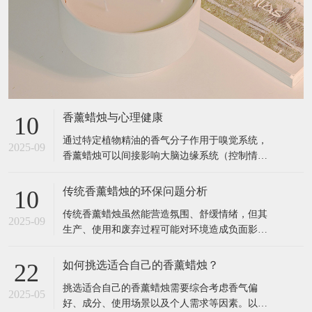
香薰蜡烛与心理健康
10
通过特定植物精油的香气分子作用于嗅觉系统，
2025-09
香薰蜡烛可以间接影响大脑边缘系统（控制情
绪、记忆的区域），从而缓解压力、改善睡眠、
提升专注力等。以下是具体关联和科学依据： 1.
传统香薰蜡烛的环保问题分析
10
香薰蜡烛如何影响心理健康？ 作用原理 嗅觉与大
传统香薰蜡烛虽然能营造氛围、舒缓情绪，但其
脑的直接连接： 气味分子通过鼻腔刺激嗅觉神
2025-09
生产、使用和废弃过程可能对环境造成负面影
经，直接传递到大脑的杏仁核（
响。以下是主要环保问题及科学依据： 1. 材料污
染：石蜡与合成添加剂 （1）石蜡的石油依赖性
如何挑选适合自己的香薰蜡烛？
22
来源：大多数廉价香薰蜡烛使用石蜡（Paraffin
挑选适合自己的香薰蜡烛需要综合考虑香气偏
Wax），这是石油精炼的副产品，属于不可再生
2025-05
好、成分、使用场景以及个人需求等因素。以下
资源。 燃烧