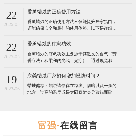
是一份详细指南，帮助你找到最合适的香薰蜡
烛： 1. 确定香调偏好 香薰蜡烛的香调通常分为几
香薰蜡烛的正确使用方法
22
大类，选择你最喜欢的类型： 花香调（如玫瑰、
香薰蜡烛的正确使用方法不仅能提升居家氛围，
茉莉、薰衣草）：舒缓情绪，适合放松或睡前使
2025-05
还能确保安全和最佳的使用体验。以下是详细步
用。 果香调（如柑橘、莓果、桃
骤和注意事项： 一、使用前的准备 修剪烛芯 首
次使用前，用烛芯剪将烛芯修剪至5毫米左右（过
香薰蜡烛的疗愈功效
22
长易产生黑烟，过短可能导致火焰太小）。 每次
香薰蜡烛的疗愈功效主要源于其散发的香气（芳
点燃前都检查烛芯长度，保持清洁。 选择合适的
2025-05
香疗法）和柔和的光线（光疗），通过嗅觉和视
环境 放置在平坦、防火
觉影响情绪、心理甚至生理状态。以下是不同香
型蜡烛的疗愈作用及科学依据： 一、香气疗愈：
东莞蜡烛厂家如何増加燃烧时间？
19
芳香疗法的核心作用 1. 情绪调节 薰衣草：降低皮
蜡烛储存：蜡烛请储存在凉爽、阴暗以及干燥的
质醇（压力激素）水平，缓解焦虑，改善失眠
2023-06
地方，过高的温度或是太阳直射会导致蜡面融
（研究发表于《Journal
化，进而影响蜡烛的散香，导致点燃吋香气散发
不足。 点燃蜡烛：点燃蜡烛前，请将烛芯修剪到
5-8毫米。初次燃烧蜡炖时，请持续燃烧2-3小时:
蜡烛有“燃烧记 t 乙”，如果首次点燃没有使烛芯
在线留言
周围的蜡均匀受热，表面完全