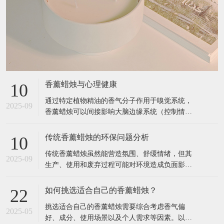
香薰蜡烛与心理健康
10
通过特定植物精油的香气分子作用于嗅觉系统，
2025-09
香薰蜡烛可以间接影响大脑边缘系统（控制情
绪、记忆的区域），从而缓解压力、改善睡眠、
提升专注力等。以下是具体关联和科学依据： 1.
传统香薰蜡烛的环保问题分析
10
香薰蜡烛如何影响心理健康？ 作用原理 嗅觉与大
传统香薰蜡烛虽然能营造氛围、舒缓情绪，但其
脑的直接连接： 气味分子通过鼻腔刺激嗅觉神
2025-09
生产、使用和废弃过程可能对环境造成负面影
经，直接传递到大脑的杏仁核（
响。以下是主要环保问题及科学依据： 1. 材料污
染：石蜡与合成添加剂 （1）石蜡的石油依赖性
如何挑选适合自己的香薰蜡烛？
22
来源：大多数廉价香薰蜡烛使用石蜡（Paraffin
挑选适合自己的香薰蜡烛需要综合考虑香气偏
Wax），这是石油精炼的副产品，属于不可再生
2025-05
好、成分、使用场景以及个人需求等因素。以下
资源。 燃烧