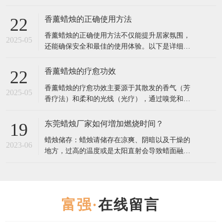
是一份详细指南，帮助你找到最合适的香薰蜡
烛： 1. 确定香调偏好 香薰蜡烛的香调通常分为几
香薰蜡烛的正确使用方法
22
大类，选择你最喜欢的类型： 花香调（如玫瑰、
香薰蜡烛的正确使用方法不仅能提升居家氛围，
茉莉、薰衣草）：舒缓情绪，适合放松或睡前使
2025-05
还能确保安全和最佳的使用体验。以下是详细步
用。 果香调（如柑橘、莓果、桃
骤和注意事项： 一、使用前的准备 修剪烛芯 首
次使用前，用烛芯剪将烛芯修剪至5毫米左右（过
香薰蜡烛的疗愈功效
22
长易产生黑烟，过短可能导致火焰太小）。 每次
香薰蜡烛的疗愈功效主要源于其散发的香气（芳
点燃前都检查烛芯长度，保持清洁。 选择合适的
2025-05
香疗法）和柔和的光线（光疗），通过嗅觉和视
环境 放置在平坦、防火
觉影响情绪、心理甚至生理状态。以下是不同香
型蜡烛的疗愈作用及科学依据： 一、香气疗愈：
东莞蜡烛厂家如何増加燃烧时间？
19
芳香疗法的核心作用 1. 情绪调节 薰衣草：降低皮
蜡烛储存：蜡烛请储存在凉爽、阴暗以及干燥的
质醇（压力激素）水平，缓解焦虑，改善失眠
2023-06
地方，过高的温度或是太阳直射会导致蜡面融
（研究发表于《Journal
化，进而影响蜡烛的散香，导致点燃吋香气散发
不足。 点燃蜡烛：点燃蜡烛前，请将烛芯修剪到
5-8毫米。初次燃烧蜡炖时，请持续燃烧2-3小时:
蜡烛有“燃烧记 t 乙”，如果首次点燃没有使烛芯
在线留言
周围的蜡均匀受热，表面完全