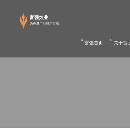
富强烛业
为香薰产品赋予灵魂
富
强首页
关
于富