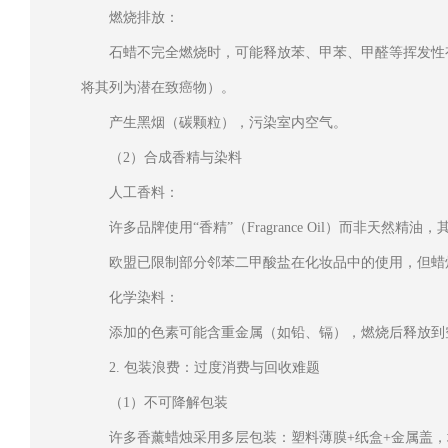
燃烧排放：
石蜡不完全燃烧时，可能释放苯、甲苯、甲醛等挥发性有
将其列为潜在致癌物）。
产生黑烟（碳颗粒），污染室内空气。
（2）合成香精与染料
人工香料：
许多品牌使用“香精”（Fragrance Oil）而非天然精
欧盟已限制部分邻苯二甲酸盐在化妆品中的使用，但蜡
化学染料：
添加的色素可能含重金属（如铅、镉），燃烧后释放到
2. 包装浪费：过度消费与回收难题
（1）不可降解包装
许多香薰蜡烛采用多层包装：塑料薄膜+纸盒+金属盖