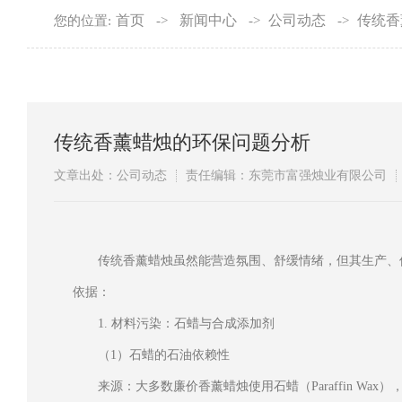
首页
新闻中心
公司动态
传统香
您的位置:
->
->
->
传统香薰蜡烛的环保问题分析
文章出处：公司动态
责任编辑：东莞市富强烛业有限公司
传统香薰蜡烛虽然能营造氛围、舒缓情绪，但其生产、
依据：
1. 材料污染：石蜡与合成添加剂
（1）石蜡的石油依赖性
来源：大多数廉价香薰蜡烛使用石蜡（Paraffin W