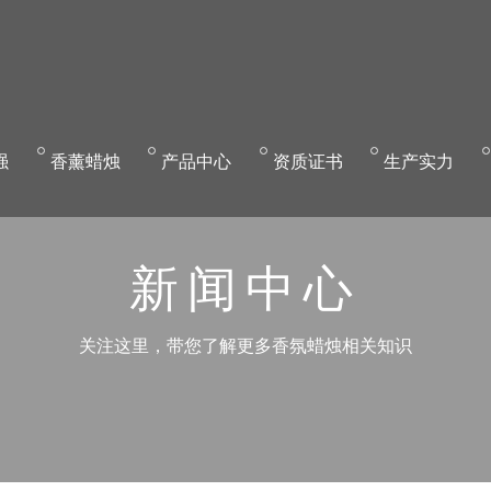
强
香
薰蜡烛
产
品中心
资
质证书
生
产实力
新闻中心
关注这里，带您了解更多香氛蜡烛相关知识