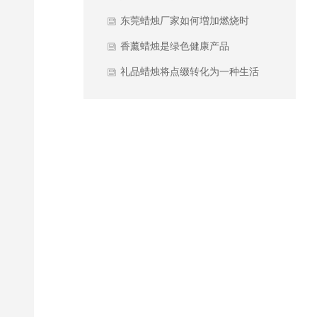
东莞蜡烛厂家如何増加燃烧时
间？
香薰蜡烛是绿色健康产品
礼品蜡烛将点缀转化为一种生活
习惯