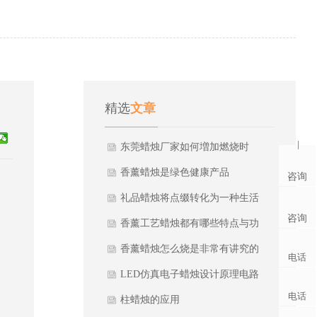
精选
文章
东莞蜡烛厂家如何増加燃烧时
间？
香薰蜡烛是绿色健康产品
咨询
礼品蜡烛将点缀转化为一种生活
咨询
习惯
香薰工艺蜡烛都有哪些特点与功
效？
香薰蜡烛怎么烧是非常有讲究的
电话
LED仿真电子蜡烛设计原理电路
电话
图
柱蜡烛的应用