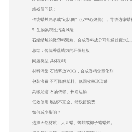
蜡残留问题：
传统蜡烛易形成“记忆圈”（仅中心燃烧），导致边缘蜡
5. 生物累积性污染风险
石蜡蜡烛的微塑料颗粒、合成香料成分可能通过废水进
总结：传统香薰蜡烛的环保短板
问题类型 具体影响
材料污染 石蜡释放VOCs，合成香精含塑化剂
包装浪费 不可降解塑料、低回收率玻璃罐
高碳足迹 石油依赖、长途运输
低效使用 燃烧不完全、蜡残留浪费
如何减少影响？
选择天然材质：大豆蜡、蜂蜡或椰子蜡蜡烛。