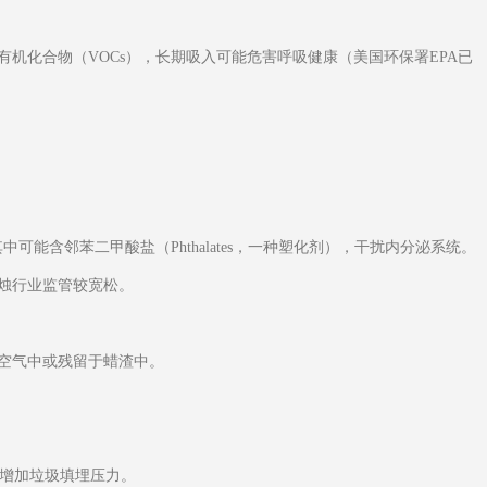
机化合物（VOCs），长期吸入可能危害呼吸健康（美国环保署EPA已
油，其中可能含邻苯二甲酸盐（Phthalates，一种塑化剂），干扰内分泌系统。
烛行业监管较宽松。
空气中或残留于蜡渣中。
，增加垃圾填埋压力。