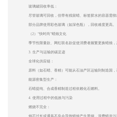
玻璃罐回收率低：
尽管玻璃可回收，但带有残留蜡、标签胶水的容器需彻
部分品牌使用彩色玻璃（如深色瓶），回收难度更高。
（2）“快时尚”蜡烛文化
季节性限量款、网红联名款促使消费者频繁更换蜡烛，
3. 生产与运输的碳足迹
全球化供应链：
原料（如石蜡、香精）可能从石油产区运输到制造国，
能源密集型生产：
石蜡提纯、合成香精制造过程依赖化石燃料。
4. 使用过程中的低效与污染
燃烧不完全：
烛芯过长或通风不良会导致蜡烛产生黑烟，浪费蜡并污