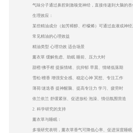
气味分子通过鼻腔刺激嗅觉神经，直接传递到大脑的杏
生理效应：
某些精油成分（如芳樟醇、柠檬烯）可通过血液或神经
常见精油的心理效益
精油类型 心理功效 适合场景
薰衣草 缓解焦虑、助眠 睡前、压力大时
甜橙/佛手柑 提振情绪、抗抑郁 早晨、情绪低落期
雪松/檀香 增强安全感、稳定心神 冥想、专注工作
薄荷/迷迭香 提神醒脑、提高专注力 学习、疲劳时
依兰依兰 舒缓紧张、促进放松 泡澡、情侣氛围营造
2. 科学研究的支持
薰衣草与睡眠：
多项研究表明，薰衣草香气可降低心率、促进深度睡眠（《Evidence