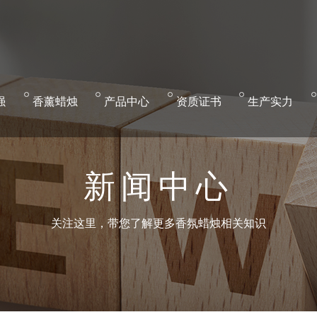
强
香
薰蜡烛
产
品中心
资
质证书
生
产实力
新闻中心
关注这里，带您了解更多香氛蜡烛相关知识