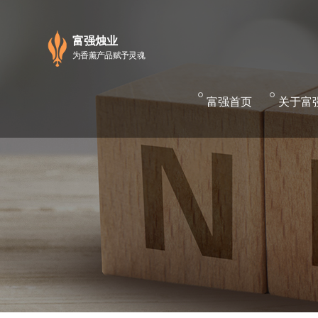
富强烛业
为香薰产品赋予灵魂
富
强首页
关
于富