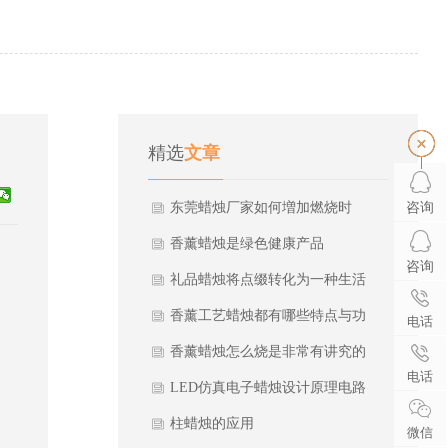
精选
文章
咨询
东莞蜡烛厂家如何増加燃烧时
间？
香薰蜡烛是绿色健康产品
咨询
礼品蜡烛将点缀转化为一种生活
习惯
香薰工艺蜡烛都有哪些特点与功
电话
效？
香薰蜡烛怎么烧是非常有讲究的
电话
LED仿真电子蜡烛设计原理电路
图
柱蜡烛的应用
微信