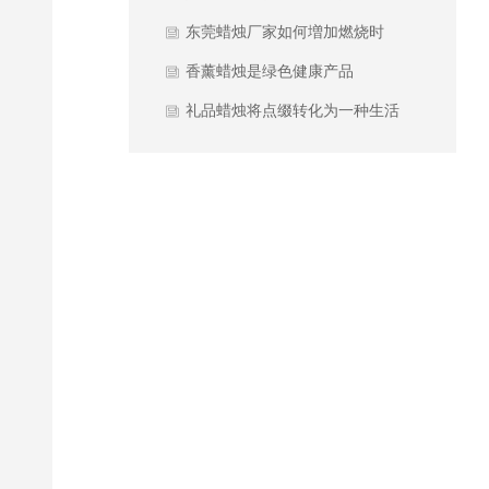
东莞蜡烛厂家如何増加燃烧时
间？
香薰蜡烛是绿色健康产品
礼品蜡烛将点缀转化为一种生活
习惯