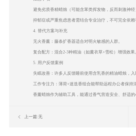
避免劣质香精蜡烛（可能含苯类挥发物，反而刺激神经
抑郁症或严重焦虑患者需结合专业治疗，不可完全依赖
4. 替代方案与补充
无火香薰：藤条扩香器适合对明火敏感的人群。
复合配方：混合2-3种精油（如薰衣草+雪松）增强效果
5. 用户反馈案例
失眠改善：许多人反馈睡前使用含乳香的精油蜡烛，入
工作专注力：薄荷+迷迭香组合能帮助远程办公者保持
香薰蜡烛作为辅助工具，能通过香气营造安全、舒适的
上一篇:无