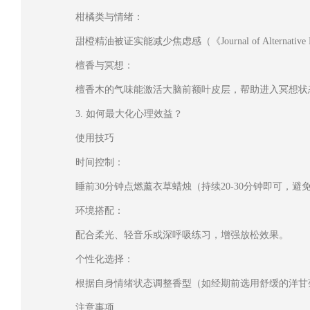
柑橘类与情绪：
甜橙精油被证实能减少焦虑感（《Journal of Alternative 
檀香与冥想：
檀香木的气味能激活大脑前额叶皮层，帮助进入冥想状态（《Ch
3. 如何最大化心理效益？
使用技巧
时间控制：
睡前30分钟点燃薰衣草蜡烛（持续20-30分钟即可，避
环境搭配：
配合柔光、轻音乐或深呼吸练习，增强放松效果。
个性化选择：
根据自身情绪状态调整香型（如经期前选用舒缓的洋甘
注意事项